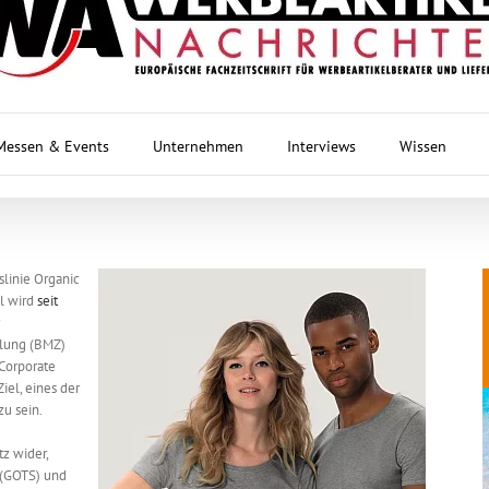
Messen & Events
Unternehmen
Interviews
Wissen
slinie Organic
el wird
seit
klung (BMZ)
 Corporate
iel, eines der
u sein.
tz wider,
 (GOTS) und