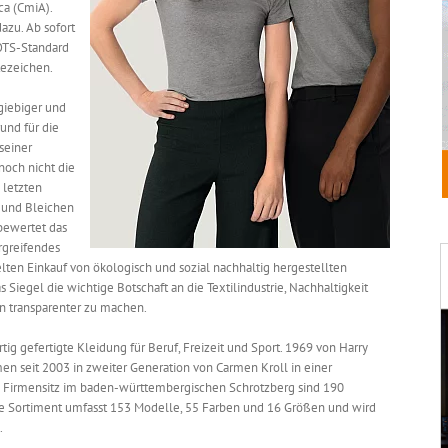
ca (CmiA).
azu. Ab sofort
GOTS-Standard
tezeichen.
giebiger und
rund für die
seiner
noch nicht die
 letzten
n und Bleichen
bewertet das
rgreifendes
lten Einkauf von ökologisch und sozial nachhaltig hergestellten
s Siegel die wichtige Botschaft an die Textilindustrie, Nachhaltigkeit
n transparenter zu machen.
rtig gefertigte Kleidung für Beruf, Freizeit und Sport. 1969 von Harry
en seit 2003 in zweiter Generation von Carmen Kroll in einer
 Firmensitz im baden-württembergischen Schrotzberg sind 190
bare Sortiment umfasst 153 Modelle, 55 Farben und 16 Größen und wird
.