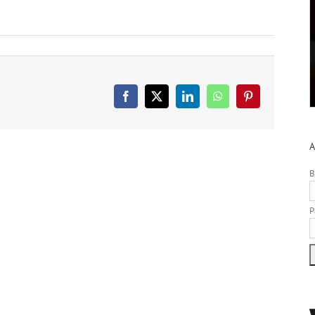
Facebook
X
LinkedIn
WhatsApp
Pinterest
A
B
P