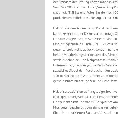
der Standard der Stiftung Cotton made in Afri
Seit März 2020 zählt auch der „Grüne Knopf“ d
tragen die T-Shirts und Poloshirts der nach 
produzierten Kollektionslinie Organic das Gü
Hakro habe den „Grünen Knopf“ erst nach aus
kontroverser interner Diskussion beantragt. G
Debatte sei gewesen, dass das neue Label in 
Einführungsphase bis Ende Juni 2021 vorerst 
gesamte Lieferkette abdeckt, sondern nur die
beiden Verarbeitungsschritte, also das Färbe
sowie Zuschneide- und Nähprozesse. Positiv 
Unternehmen, dass der „Grüne Knopf“ als übe
staatliches Siegel dem Verbraucher den gezie
Textilien erleichtern will. Zudem vermittle da
gemeinschaftlich anzugehen und Lieferkette
Hakro ist spezialisiert auf langlebige, hochwe
Kroll gegründet, wird das Familienunternehm
Doppelspitze mit Thomas Müller geführt. Am
Mitarbeiter beschäftigt. Das ständig verfüg
über den autorisierten Fachhandel vertrieben