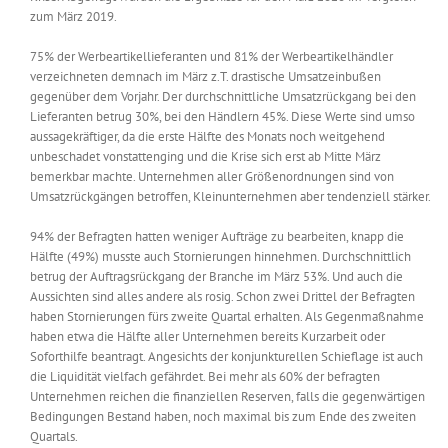
zum März 2019.
75% der Werbeartikellieferanten und 81% der Werbeartikelhändler
verzeichneten demnach im März z.T. drastische Umsatzeinbußen
gegenüber dem Vorjahr. Der durchschnittliche Umsatzrückgang bei den
Lieferanten betrug 30%, bei den Händlern 45%. Diese Werte sind umso
aussagekräftiger, da die erste Hälfte des Monats noch weitgehend
unbeschadet vonstattenging und die Krise sich erst ab Mitte März
bemerkbar machte. Unternehmen aller Größenordnungen sind von
Umsatzrückgängen betroffen, Kleinunternehmen aber tendenziell stärker.
94% der Befragten hatten weniger Aufträge zu bearbeiten, knapp die
Hälfte (49%) musste auch Stornierungen hinnehmen. Durchschnittlich
betrug der Auftragsrückgang der Branche im März 53%. Und auch die
Aussichten sind alles andere als rosig. Schon zwei Drittel der Befragten
haben Stornierungen fürs zweite Quartal erhalten. Als Gegenmaßnahme
haben etwa die Hälfte aller Unternehmen bereits Kurzarbeit oder
Soforthilfe beantragt. Angesichts der konjunkturellen Schieflage ist auch
die Liquidität vielfach gefährdet. Bei mehr als 60% der befragten
Unternehmen reichen die finanziellen Reserven, falls die gegenwärtigen
Bedingungen Bestand haben, noch maximal bis zum Ende des zweiten
Quartals.