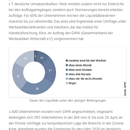
z.T. deutliche Umsatzeinbußen. Viele melden zudem nicht nur Einbrüche
Messen & Events
Kontakt
bei den Auftragseingängen, sondern auch Stornierungen bereits erteilter
Aufträge. Für 60% der Unternehmen reichen die Liquiditätsreserven
maximal bis zur Jahresmitte. Das alles sind Ergebnisse einer Umfrage unter
Unternehmen
Werbeartikellieferanten und Händlern, die das Institut für
Handelsforschung, Köln, im Auftrag des GWW (Gesamtverband der
Werbeartikel-Wirtschaft e.V.) vorgenommen hat.
Interviews
Wissen
Product Guide
Dauer der Liquidität unter den jetzigen Bedingungen
Jobshop
1.600 Unternehmen wurden vom GWW angeschrieben, insgesamt
Suche
beteiligten sich 393 Unternehmen in der Zeit vom 8. bis zum 20. April an
nach:
der Online-Umfrage zur konjunkturellen Lage der Branche in der Corona-
Krise. Abgefragt wurden die Ergebnisse für den März 2020 im Vergleich