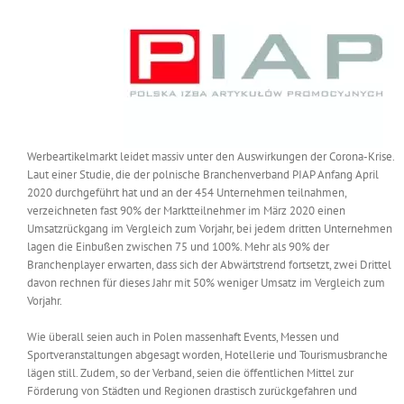
Messen & Events
Kontakt
Unternehmen
Interviews
Werbeartikelmarkt leidet massiv unter den Auswirkungen der Corona-Krise.
Laut einer Studie, die der polnische Branchenverband PIAP Anfang April
2020 durchgeführt hat und an der 454 Unternehmen teilnahmen,
Wissen
verzeichneten fast 90% der Marktteilnehmer im März 2020 einen
Umsatzrückgang im Vergleich zum Vorjahr, bei jedem dritten Unternehmen
lagen die Einbußen zwischen 75 und 100%. Mehr als 90% der
Product Guide
Branchenplayer erwarten, dass sich der Abwärtstrend fortsetzt, zwei Drittel
davon rechnen für dieses Jahr mit 50% weniger Umsatz im Vergleich zum
Vorjahr.
Jobshop
Wie überall seien auch in Polen massenhaft Events, Messen und
Sportveranstaltungen abgesagt worden, Hotellerie und Tourismusbranche
Suche
nach:
lägen still. Zudem, so der Verband, seien die öffentlichen Mittel zur
Förderung von Städten und Regionen drastisch zurückgefahren und