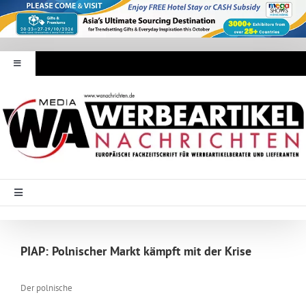
Zum
Inhalt
springen
Toggle
Navigation
Werbeartikel Nachrichten
E-Paper
WA Media
Toggle
Navigation
Startseite
Mediadaten
PIAP: Polnischer Markt kämpft mit der Krise
Branche Intern
Abonnement
Der polnische