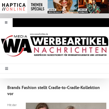
Zum
Inhalt
springen
Toggle
Navigation
Werbeartikel Nachrichten
E-Paper
WA Media
Toggle
Navigation
Startseite
Mediadaten
Brands Fashion stellt Cradle-to-Cradle-Kollektion
vor
Branche Intern
Abonnement
Mit der