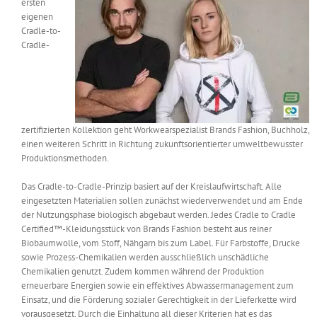
ersten
Messen & Events
eigenen
Kontakt
Cradle-to-
Cradle-
Unternehmen
Interviews
zertifizierten Kollektion geht Workwearspezialist Brands Fashion, Buchholz,
einen weiteren Schritt in Richtung zukunftsorientierter umweltbewusster
Wissen
Produktionsmethoden.
Das Cradle-to-Cradle-Prinzip basiert auf der Kreislaufwirtschaft. Alle
Product Guide
eingesetzten Materialien sollen zunächst wiederverwendet und am Ende
der Nutzungsphase biologisch abgebaut werden. Jedes Cradle to Cradle
Certified™-Kleidungsstück von Brands Fashion besteht aus reiner
Biobaumwolle, vom Stoff, Nähgarn bis zum Label. Für Farbstoffe, Drucke
Jobshop
sowie Prozess-Chemikalien werden ausschließlich unschädliche
Chemikalien genutzt. Zudem kommen während der Produktion
Suche
erneuerbare Energien sowie ein effektives Abwassermanagement zum
nach:
Einsatz, und die Förderung sozialer Gerechtigkeit in der Lieferkette wird
vorausgesetzt. Durch die Einhaltung all dieser Kriterien hat es das