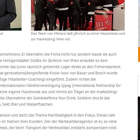
nd
Das Team von Mitraco lädt jährlich zu einer Hausmesse und
zur marke|ding| Wien ein.
ternehmens. Er übernahm die Firma nicht nur, sondern baute sie auch
ie Heiligenstädter Straße im Zentrum von Wien erlaubte es dem
nnte das zuvor räumlich getrennte Lager direkt an den Firmenstandort
 Das generationsübergreifende Know-how von Bauer und Bosch wurde
ige Mitarbeiter-Coachings eingeführt. Zudem richtet die
internationalen Händlervereinigung Ippag (International Partnership for
n eine eigene Hausmesse aus und nimmt als Träger an der marke|ding|-
e die Übernahme der Getränkefirma Your Drink. Seitdem druckt das
 Sekt, Bier und Wasserflaschen.
ansion und stellt das Thema Nachhaltigkeit in den Fokus. Dieses Jahr
e
im Namen ihrer Kunden. Ziel der Werbeartikelagentur ist es, so viele
nteil, der beim Transport der Werbeartikel entsteht, kompensiert wird.