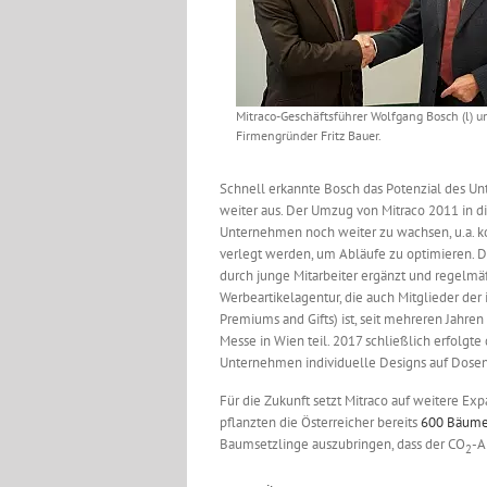
Mitraco-Geschäftsführer Wolfgang Bosch (l) u
Firmengründer Fritz Bauer.
Schnell erkannte Bosch das Potenzial des Un
weiter aus. Der Umzug von Mitraco 2011 in d
Unternehmen noch weiter zu wachsen, u.a. ko
verlegt werden, um Abläufe zu optimieren.
durch junge Mitarbeiter ergänzt und regelmäß
Werbeartikelagentur, die auch Mitglieder der 
Premiums and Gifts) ist, seit mehreren Jahre
Messe in Wien teil. 2017 schließlich erfolgt
Unternehmen individuelle Designs auf Dosen,
Für die Zukunft setzt Mitraco auf weitere Exp
pflanzten die Österreicher bereits
600 Bäum
Baumsetzlinge auszubringen, dass der CO
-A
2