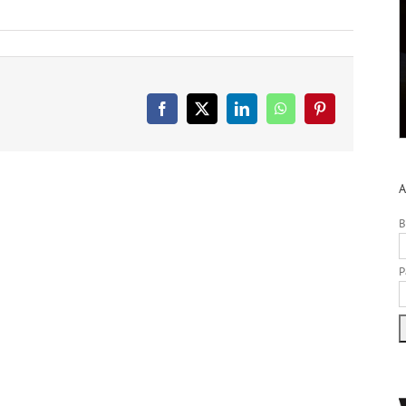
Facebook
X
LinkedIn
WhatsApp
Pinterest
A
B
P