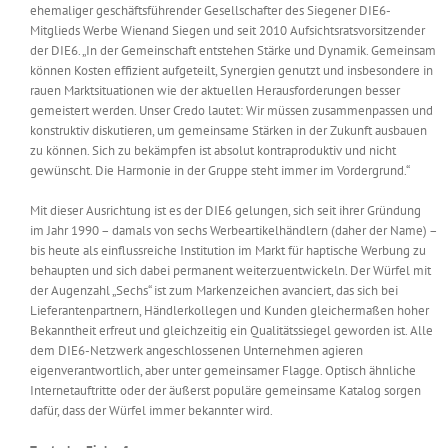
ehemaliger geschäftsführender Gesellschafter des Siegener DIE6-
Mitglieds Werbe Wienand Siegen und seit 2010 Aufsichtsratsvorsitzender
der DIE6. „In der Gemeinschaft entstehen Stärke und Dynamik. Gemeinsam
können Kosten effizient aufgeteilt, Synergien genutzt und insbesondere in
rauen Marktsituationen wie der aktuellen Herausforderungen besser
gemeistert werden. Unser Credo lautet: Wir müssen zusammenpassen und
konstruktiv diskutieren, um gemeinsame Stärken in der Zukunft ausbauen
zu können. Sich zu bekämpfen ist absolut kontraproduktiv und nicht
gewünscht. Die Harmonie in der Gruppe steht immer im Vordergrund.“
Mit dieser Ausrichtung ist es der DIE6 gelungen, sich seit ihrer Gründung
im Jahr 1990 – damals von sechs Werbeartikelhändlern (daher der Name) –
bis heute als einflussreiche Institution im Markt für haptische Werbung zu
behaupten und sich dabei permanent weiterzuentwickeln. Der Würfel mit
der Augenzahl „Sechs“ ist zum Markenzeichen avanciert, das sich bei
Lieferantenpartnern, Händlerkollegen und Kunden gleichermaßen hoher
Bekanntheit erfreut und gleichzeitig ein Qualitätssiegel geworden ist. Alle
dem DIE6-Netzwerk angeschlossenen Unternehmen agieren
eigenverantwortlich, aber unter gemeinsamer Flagge. Optisch ähnliche
Internetauftritte oder der äußerst populäre gemeinsame Katalog sorgen
dafür, dass der Würfel immer bekannter wird.