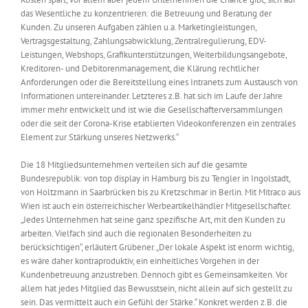
das Wesentliche zu konzentrieren: die Betreuung und Beratung der
Kunden. Zu unseren Aufgaben zählen u.a. Marketingleistungen,
Vertragsgestaltung, Zahlungsabwicklung, Zentralregulierung, EDV-
Leistungen, Webshops, Grafikunterstützungen, Weiterbildungsangebote,
Kreditoren- und Debitorenmanagement, die Klärung rechtlicher
Anforderungen oder die Bereitstellung eines Intranets zum Austausch von
Informationen untereinander. Letzteres z.B. hat sich im Laufe der Jahre
immer mehr entwickelt und ist wie die Gesellschafterversammlungen
oder die seit der Corona-Krise etablierten Videokonferenzen ein zentrales
Element zur Stärkung unseres Netzwerks.“
Die 18 Mitgliedsunternehmen verteilen sich auf die gesamte
Bundesrepublik: von top display in Hamburg bis zu Tengler in Ingolstadt,
von Holtzmann in Saarbrücken bis zu Kretzschmar in Berlin. Mit Mitraco aus
Wien ist auch ein österreichischer Werbeartikelhändler Mitgesellschafter.
„Jedes Unternehmen hat seine ganz spezifische Art, mit den Kunden zu
arbeiten. Vielfach sind auch die regionalen Besonderheiten zu
berücksichtigen“, erläutert Grübener. „Der lokale Aspekt ist enorm wichtig,
es wäre daher kontraproduktiv, ein einheitliches Vorgehen in der
Kundenbetreuung anzustreben. Dennoch gibt es Gemeinsamkeiten. Vor
allem hat jedes Mitglied das Bewusstsein, nicht allein auf sich gestellt zu
sein. Das vermittelt auch ein Gefühl der Stärke.“ Konkret werden z.B. die