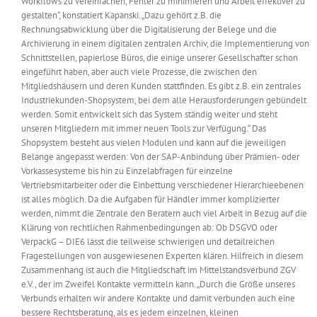
Workflows zu vereinfachen, Fehler zu minimieren und Arbeit effektiver zu
gestalten“, konstatiert Kapanski. „Dazu gehört z.B. die
Rechnungsabwicklung über die Digitalisierung der Belege und die
Archivierung in einem digitalen zentralen Archiv, die Implementierung von
Schnittstellen, papierlose Büros, die einige unserer Gesellschafter schon
eingeführt haben, aber auch viele Prozesse, die zwischen den
Mitgliedshäusern und deren Kunden stattfinden. Es gibt z.B. ein zentrales
Industriekunden-Shopsystem, bei dem alle Herausforderungen gebündelt
werden. Somit entwickelt sich das System ständig weiter und steht
unseren Mitgliedern mit immer neuen Tools zur Verfügung.“ Das
Shopsystem besteht aus vielen Modulen und kann auf die jeweiligen
Belange angepasst werden: Von der SAP-Anbindung über Prämien- oder
Vorkassesysteme bis hin zu Einzelabfragen für einzelne
Vertriebsmitarbeiter oder die Einbettung verschiedener Hierarchieebenen
ist alles möglich. Da die Aufgaben für Händler immer komplizierter
werden, nimmt die Zentrale den Beratern auch viel Arbeit in Bezug auf die
Klärung von rechtlichen Rahmenbedingungen ab: Ob DSGVO oder
VerpackG – DIE6 lässt die teilweise schwierigen und detailreichen
Fragestellungen von ausgewiesenen Experten klären. Hilfreich in diesem
Zusammenhang ist auch die Mitgliedschaft im Mittelstandsverbund ZGV
e.V., der im Zweifel Kontakte vermitteln kann. „Durch die Größe unseres
Verbunds erhalten wir andere Kontakte und damit verbunden auch eine
bessere Rechtsberatung, als es jedem einzelnen, kleinen