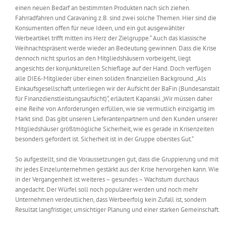
einen neuen Bedarf an bestimmten Produkten nach sich ziehen.
Fahrradfahren und Caravaning z.B. sind zwei solche Themen. Hier sind die
Konsumenten offen für neue Ideen, und ein gut ausgewählter
Werbeartikel trifft mitten ins Herz der Zielgruppe.“ Auch das klassische
Weihnachtspräsent werde wieder an Bedeutung gewinnen. Dass die Krise
dennoch nicht spurlos an den Mitgliedshäusern vorbeigeht, liegt
angesichts der konjunkturellen Schieflage auf der Hand. Doch verfügen
alle DIE6-Mitglieder über einen soliden finanziellen Background. „Als
Einkaufsgesellschaft unterliegen wir der Aufsicht der BaFin (Bundesanstalt
für Finanzdienstleistungsaufsicht)“, erläutert Kapanski. „Wir müssen daher
eine Reihe von Anforderungen erfüllen, wie sie vermutlich einzigartig im
Markt sind. Das gibt unseren Lieferantenpartnern und den Kunden unserer
Mitgliedshäuser größtmögliche Sicherheit, wie es gerade in Krisenzeiten
besonders gefordert ist. Sicherheit ist in der Gruppe oberstes Gut.“
So aufgestellt, sind die Voraussetzungen gut, dass die Gruppierung und mit
ihr jedes Einzelunternehmen gestärkt aus der Krise hervorgehen kann. Wie
in der Vergangenheit ist weiteres – gesundes – Wachstum durchaus
angedacht. Der Würfel soll noch populärer werden und noch mehr
Unternehmen verdeutlichen, dass Werbeerfolg kein Zufall ist, sondern
Resultat langfristiger, umsichtiger Planung und einer starken Gemeinschaft.