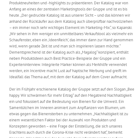
Produktneuheiten und -highlights zu präsentieren. Der Katalog war von
Anfang an eines der zentralen Marketingtools der Gruppe und ist es bis
heute. „Der gedruckte Katalog ist aus unserer Sicht – und das können wir
anhand der Rückläufer aus dem Katalog auch überprüfbar nachvollziehen
– ein immer noch sehr wichtiges Element im Marketing-Mix“, so Kapanski.
„Wir sehen in ihm weniger ein unmittelbares Verkaufstool als vielmehr ein
Schaufenster, eben ein ‚IdeenReich‘, das immer dann zur Hand genommen
wird, wenn gerade Zeit ist und man sich inspirieren lassen möchte.“
Dementsprechend ist der Katalog auch als „Magalog“ konzipiert, enthält
neben Produktideen auch Best Practice-Beispiele der Gruppe und ein
Experteninterview. Integrierte Marker können als Merkhilfe verwendet
werden, ein Incentive macht Lust auf haptische Werbung und greift im
Idealfall das Thema auf, mit dem der Katalog auf dem Cover aufmacht.
Der im Frühjahr erschienene Katalog der Gruppe setzt auf den Slogan „Bee
happy. Wir schwärmen für mehr Ertrag“ auf den Megatrend Nachhaltigkeit
ein und fokussiert auf die Bedeutung von Bienen für die Umwelt. Ein
Samentütchen im Inneren animiert zum Anpflanzen von Blumen, um
etwas gegen das Bienensterben zu unternehmen. „Nachhaltigkeit ist zu
einem wesentlichen Faktor bei der Auswahl von Produkten und
Konzepten geworden – eine Frage der Einstellung, die sich unseres
Erachtens auch durch die Corona-Krise nicht verändert hat“, bemerkt