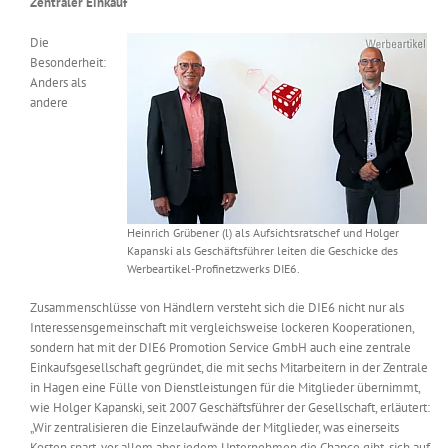
Zentraler Einkauf
Die
Besonderheit:
Anders als
andere
Heinrich Grübener (l) als Aufsichtsratschef und Holger
Kapanski als Geschäftsführer leiten die Geschicke des
Werbeartikel-Profinetzwerks DIE6.
Zusammenschlüsse von Händlern versteht sich die DIE6 nicht nur als
Interessensgemeinschaft mit vergleichsweise lockeren Kooperationen,
sondern hat mit der DIE6 Promotion Service GmbH auch eine zentrale
Einkaufsgesellschaft gegründet, die mit sechs Mitarbeitern in der Zentrale
in Hagen eine Fülle von Dienstleistungen für die Mitglieder übernimmt,
wie Holger Kapanski, seit 2007 Geschäftsführer der Gesellschaft, erläutert:
„Wir zentralisieren die Einzelaufwände der Mitglieder, was einerseits
Kosten spart, vor allem aber jedem Unternehmen die Chance gibt, sich auf