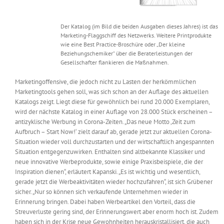
Der Katalog (im Bild die beiden Ausgaben dieses Jahres) ist das
Marketing-Flaggschiff des Netzwerks. Weitere Printprodukte
wie eine Best Practice-Broschüre oder „Der kleine
Beziehungschemiker“ über die Beraterleistungen der
Gesellschafter flankieren die Maßnahmen.
Marketingoffensive, die jedoch nicht zu Lasten der herkömmlichen
Marketingtools gehen soll, was sich schon an der Auflage des aktuellen
Katalogs zeigt. Liegt diese für gewöhnlich bei rund 20.000 Exemplaren,
wird der nächste Katalog in einer Auflage von 28.000 Stück erscheinen –
antizyklische Werbung in Corona-Zeiten. „Das neue Motto ‚Zeit zum
Aufbruch – Start Now!‘ zielt darauf ab, gerade jetzt zur aktuellen Corona-
Situation wieder voll durchzustarten und der wirtschaftlich angespannten
Situation entgegenzuwirken. Enthalten sind altbekannte Klassiker und
neue innovative Werbeprodukte, sowie einige Praxisbeispiele, die der
Inspiration dienen“, erläutert Kapanski. „Es ist wichtig und wesentlich,
gerade jetzt die Werbeaktivitäten wieder hochzufahren“, ist sich Grübener
sicher. „Nur so können sich verkaufende Unternehmen wieder in
Erinnerung bringen. Dabei haben Werbeartikel den Vorteil, dass die
Streuverluste gering sind, der Erinnerungswert aber enorm hoch ist. Zudem
haben sich in der Krise neue Gewohnheiten herauskristallisiert, die auch