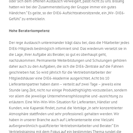
oder sich dem offenen Austausch verweigert, passt nicht zu uns. Bislang
hatten wir bei der Zusammenstellung der Gruppe immer ein gutes
Händchen.“ Es gelte, so der DIE6-Aufsichtsratvorsitzende, ein „Wir- DIE6-
Gefühl“ zu entwickeln.
Hohe Beraterkompetenz
Der rege Austausch untereinander trägt dazu bei, dass die Mitarbeiter jedes
DIE6-Mitglieds bestmöglich informiert sind. Das wiederum versetzt sie in
die Lage, ihrer Aufgabe als Berater, so gut es überhaupt geht,
nachzukommen. Permanente Weiterbildungen und Schulungen gehören
daher auch zu den Aufgaben, die sich die DIE6-Zentrale auf die Fahnen
geschrieben hat. So wird jährlich für die Vertriebsmitarbeiter der
Mitgliedshäuser eine DIE6-Akademie ausgerichtet. Acht bis 10
Lieferantenpartner haben dann – verteilt auf zwei Tage – jeweils eine
Stunde lang Zeit, nicht nur einige Produkthighlights vorzustellen, sondern
vor allem die jeweilige Unternehmensphilosophie und -ausrichtung zu
erläutern. Eine Win-Win-Win-Situation für Lieferanten, Händler und
Kunden, wie Kapanski findet, zumal die Vorträge „in sehr konzentrierter
Atmosphäre stattfinden und sehr professionell gehalten werden. Wir
haben in unserer Branche auch auf Lieferantenseite eine Vielzahl
außergewöhnlich qualifizierter Vertriebsmitarbeiter und Berater.“ Ein
Vertriebstraining mit dem Fokus auf ein bestimmtes Thema rundet die