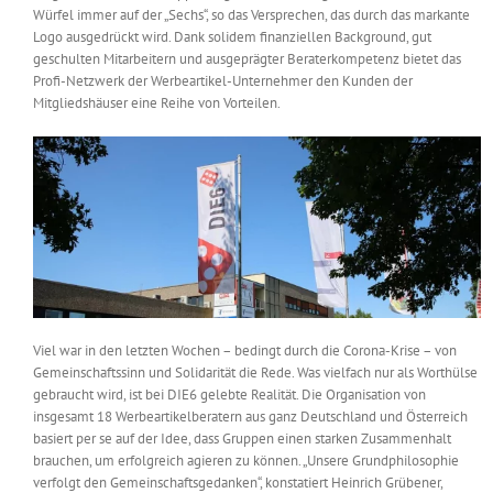
Würfel immer auf der „Sechs“, so das Versprechen, das durch das markante
Messen & Events
Kontakt
Logo ausgedrückt wird. Dank solidem finanziellen Background, gut
geschulten Mitarbeitern und ausgeprägter Beraterkompetenz bietet das
Profi-Netzwerk der Werbeartikel-Unternehmer den Kunden der
Unternehmen
Mitgliedshäuser eine Reihe von Vorteilen.
Interviews
Wissen
Product Guide
Viel war in den letzten Wochen – bedingt durch die Corona-Krise – von
Gemeinschaftssinn und Solidarität die Rede. Was vielfach nur als Worthülse
Jobshop
gebraucht wird, ist bei DIE6 gelebte Realität. Die Organisation von
insgesamt 18 Werbeartikelberatern aus ganz Deutschland und Österreich
Suche
basiert per se auf der Idee, dass Gruppen einen starken Zusammenhalt
nach:
brauchen, um erfolgreich agieren zu können. „Unsere Grundphilosophie
verfolgt den Gemeinschaftsgedanken“, konstatiert Heinrich Grübener,