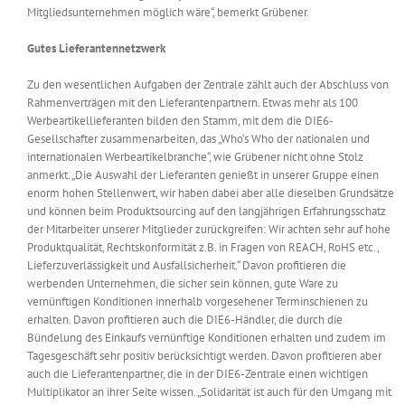
Mitgliedsunternehmen möglich wäre“, bemerkt Grübener.
Gutes Lieferantennetzwerk
Zu den wesentlichen Aufgaben der Zentrale zählt auch der Abschluss von
Rahmenverträgen mit den Lieferantenpartnern. Etwas mehr als 100
Werbeartikellieferanten bilden den Stamm, mit dem die DIE6-
Gesellschafter zusammenarbeiten, das „Who‘s Who der nationalen und
internationalen Werbeartikelbranche“, wie Grübener nicht ohne Stolz
anmerkt. „Die Auswahl der Lieferanten genießt in unserer Gruppe einen
enorm hohen Stellenwert, wir haben dabei aber alle dieselben Grundsätze
und können beim Produktsourcing auf den langjährigen Erfahrungsschatz
der Mitarbeiter unserer Mitglieder zurückgreifen: Wir achten sehr auf hohe
Produktqualität, Rechtskonformität z.B. in Fragen von REACH, RoHS etc.,
Lieferzuverlässigkeit und Ausfallsicherheit.“ Davon profitieren die
werbenden Unternehmen, die sicher sein können, gute Ware zu
vernünftigen Konditionen innerhalb vorgesehener Terminschienen zu
erhalten. Davon profitieren auch die DIE6-Händler, die durch die
Bündelung des Einkaufs vernünftige Konditionen erhalten und zudem im
Tagesgeschäft sehr positiv berücksichtigt werden. Davon profitieren aber
auch die Lieferantenpartner, die in der DIE6-Zentrale einen wichtigen
Multiplikator an ihrer Seite wissen. „Solidarität ist auch für den Umgang mit