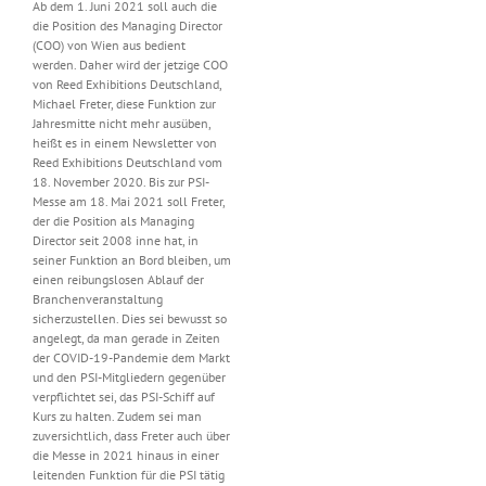
Ab dem 1. Juni 2021 soll auch die
die Position des Managing Director
(COO) von Wien aus bedient
werden. Daher wird der jetzige COO
von Reed Exhibitions Deutschland,
Michael Freter, diese Funktion zur
Jahresmitte nicht mehr ausüben,
heißt es in einem Newsletter von
Reed Exhibitions Deutschland vom
18. November 2020. Bis zur PSI-
Messe am 18. Mai 2021 soll Freter,
der die Position als Managing
Director seit 2008 inne hat, in
seiner Funktion an Bord bleiben, um
einen reibungslosen Ablauf der
Branchenveranstaltung
sicherzustellen. Dies sei bewusst so
angelegt, da man gerade in Zeiten
der COVID-19-Pandemie dem Markt
und den PSI-Mitgliedern gegenüber
verpflichtet sei, das PSI-Schiff auf
Kurs zu halten. Zudem sei man
zuversichtlich, dass Freter auch über
die Messe in 2021 hinaus in einer
leitenden Funktion für die PSI tätig