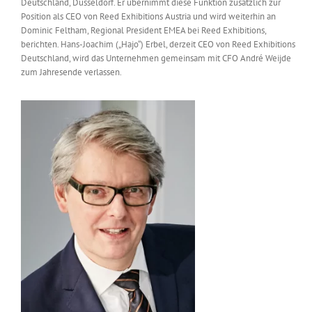
Deutschland, Düsseldorf. Er übernimmt diese Funktion zusätzlich zur
Messen & Events
Position als CEO von Reed Exhibitions Austria und wird weiterhin an
Kontakt
Dominic Feltham, Regional President EMEA bei Reed Exhibitions,
berichten. Hans-Joachim („Hajo“) Erbel, derzeit CEO von Reed Exhibitions
Unternehmen
Deutschland, wird das Unternehmen gemeinsam mit CFO André Weijde
zum Jahresende verlassen.
Interviews
Wissen
Product Guide
Jobshop
Suche
nach: