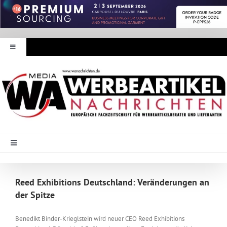
Zum
Inhalt
springen
Toggle
Navigation
Werbeartikel Nachrichten
E-Paper
WA Media
Toggle
Navigation
Startseite
Mediadaten
Reed Exhibitions Deutschland: Veränderungen an
der Spitze
Branche Intern
Abonnement
Benedikt Binder-Krieglstein wird neuer CEO Reed Exhibitions