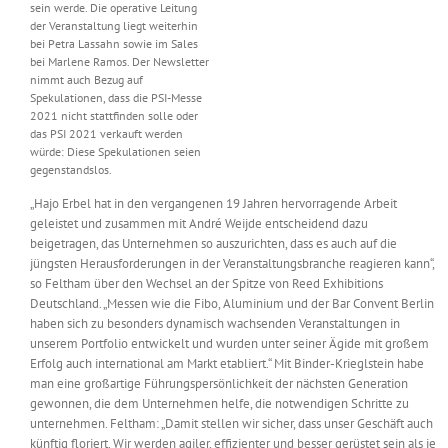
sein werde. Die operative Leitung
der Veranstaltung liegt weiterhin
bei Petra Lassahn sowie im Sales
bei Marlene Ramos. Der Newsletter
nimmt auch Bezug auf
Spekulationen, dass die PSI-Messe
2021 nicht stattfinden solle oder
das PSI 2021 verkauft werden
würde: Diese Spekulationen seien
gegenstandslos.
„Hajo Erbel hat in den vergangenen 19 Jahren hervorragende Arbeit
geleistet und zusammen mit André Weijde entscheidend dazu
beigetragen, das Unternehmen so auszurichten, dass es auch auf die
jüngsten Herausforderungen in der Veranstaltungsbranche reagieren kann“,
so Feltham über den Wechsel an der Spitze von Reed Exhibitions
Deutschland. „Messen wie die Fibo, Aluminium und der Bar Convent Berlin
haben sich zu besonders dynamisch wachsenden Veranstaltungen in
unserem Portfolio entwickelt und wurden unter seiner Ägide mit großem
Erfolg auch international am Markt etabliert.“ Mit Binder-Krieglstein habe
man eine großartige Führungspersönlichkeit der nächsten Generation
gewonnen, die dem Unternehmen helfe, die notwendigen Schritte zu
unternehmen. Feltham: „Damit stellen wir sicher, dass unser Geschäft auch
künftig floriert. Wir werden agiler, effizienter und besser gerüstet sein als je