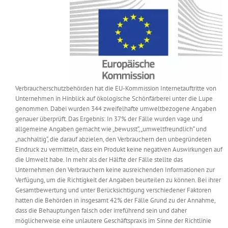
Messen & Events
Kontakt
Unternehmen
Interviews
Verbraucherschutzbehörden hat die EU-Kommission Internetauftritte von
Unternehmen in Hinblick auf ökologische Schönfärberei unter die Lupe
genommen. Dabei wurden 344 zweifelhafte umweltbezogene Angaben
Wissen
genauer überprüft. Das Ergebnis: In 37% der Fälle wurden vage und
allgemeine Angaben gemacht wie „bewusst“, „umweltfreundlich“ und
„nachhaltig“, die darauf abzielen, den Verbrauchern den unbegründeten
Product Guide
Eindruck zu vermitteln, dass ein Produkt keine negativen Auswirkungen auf
die Umwelt habe. In mehr als der Hälfte der Fälle stellte das
Unternehmen den Verbrauchern keine ausreichenden Informationen zur
Jobshop
Verfügung, um die Richtigkeit der Angaben beurteilen zu können. Bei ihrer
Gesamtbewertung und unter Berücksichtigung verschiedener Faktoren
hatten die Behörden in insgesamt 42% der Fälle Grund zu der Annahme,
Suche
nach:
dass die Behauptungen falsch oder irreführend sein und daher
möglicherweise eine unlautere Geschäftspraxis im Sinne der Richtlinie