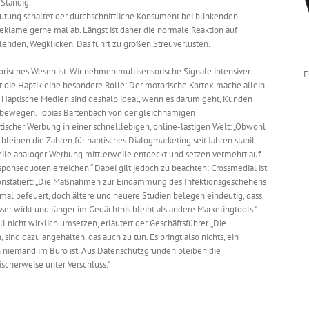
Ständig
rflutung schaltet der durchschnittliche Konsument bei blinkenden
klame gerne mal ab. Längst ist daher die normale Reaktion auf
lenden, Wegklicken. Das führt zu großen Streuverlusten.
risches Wesen ist. Wir nehmen multisensorische Signale intensiver
E
lt die Haptik eine besondere Rolle: Der motorische Kortex mache allein
. Haptische Medien sind deshalb ideal, wenn es darum geht, Kunden
bewegen. Tobias Bartenbach von der gleichnamigen
ischer Werbung in einer schnelllebigen, online-lastigen Welt: „Obwohl
bleiben die Zahlen für haptisches Dialogmarketing seit Jahren stabil.
ile analoger Werbung mittlerweile entdeckt und setzen vermehrt auf
sponsequoten erreichen.“ Dabei gilt jedoch zu beachten: Crossmedial ist
onstatiert: „Die Maßnahmen zur Eindämmung des Infektionsgeschehens
mal befeuert, doch ältere und neuere Studien belegen eindeutig, dass
ser wirkt und länger im Gedächtnis bleibt als andere Marketingtools.“
nicht wirklich umsetzen, erläutert der Geschäftsführer. „Die
 sind dazu angehalten, das auch zu tun. Es bringt also nichts, ein
niemand im Büro ist. Aus Datenschutzgründen bleiben die
ischerweise unter Verschluss.“