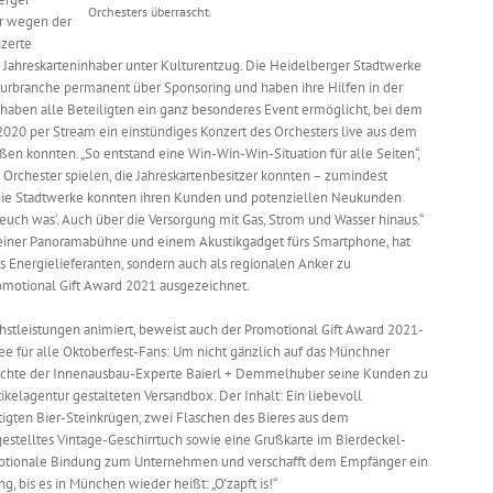
Orchesters überrascht.
er wegen der
zerte
d Jahreskarteninhaber unter Kulturentzug. Die Heidelberger Stadtwerke
lturbranche permanent über Sponsoring und haben ihre Hilfen in der
haben alle Beteiligten ein ganz besonderes Event ermöglicht, bei dem
020 per Stream ein einstündiges Konzert des Orchesters live aus dem
en konnten. „So entstand eine Win-Win-Win-Situation für alle Seiten“,
s Orchester spielen, die Jahreskartenbesitzer konnten – zumindest
d die Stadtwerke konnten ihren Kunden und potenziellen Neukunden
en euch was‘. Auch über die Versorgung mit Gas, Strom und Wasser hinaus.“
, einer Panoramabühne und einem Akustikgadget fürs Smartphone, hat
ls Energielieferanten, sondern auch als regionalen Anker zu
omotional Gift Award 2021 ausgezeichnet.
hstleistungen animiert, beweist auch der Promotional Gift Award 2021-
e für alle Oktoberfest-Fans: Um nicht gänzlich auf das Münchner
aschte der Innenausbau-Experte Baierl + Demmelhuber seine Kunden zu
elagentur gestalteten Versandbox. Der Inhalt: Ein liebevoll
igten Bier-Steinkrügen, zwei Flaschen des Bieres aus dem
rgestelltes Vintage-Geschirrtuch sowie eine Grußkarte im Bierdeckel-
motionale Bindung zum Unternehmen und verschafft dem Empfänger ein
, bis es in München wieder heißt: „O’zapft is!“