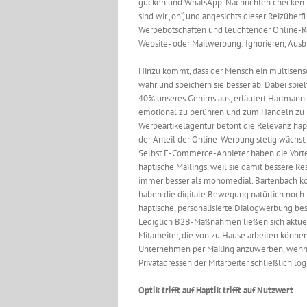
gucken und WhatsApp-Nachrichten checken. 
sind wir „on“, und angesichts dieser Reizübe
Werbebotschaften und leuchtender Online-Re
Website- oder Mailwerbung: Ignorieren, Ausb
Hinzu kommt, dass der Mensch ein multisenso
wahr und speichern sie besser ab. Dabei spie
40% unseres Gehirns aus, erläutert Hartmann
emotional zu berühren und zum Handeln zu 
Werbeartikelagentur betont die Relevanz hapt
der Anteil der Online-Werbung stetig wächst, 
Selbst E-Commerce-Anbieter haben die Vorte
haptische Mailings, weil sie damit bessere Re
immer besser als monomedial. Bartenbach k
haben die digitale Bewegung natürlich noch 
haptische, personalisierte Dialogwerbung bes
Lediglich B2B-Maßnahmen ließen sich aktuell 
Mitarbeiter, die von zu Hause arbeiten können,
Unternehmen per Mailing anzuwerben, wenn 
Privatadressen der Mitarbeiter schließlich log
Optik trifft auf Haptik trifft auf Nutzwert