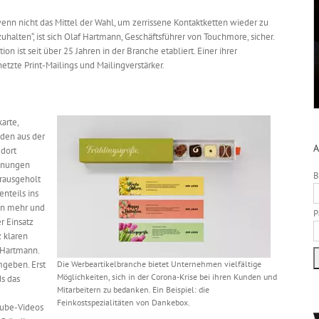
 wenn nicht das Mittel der Wahl, um zerrissene Kontaktketten wieder zu
halten“, ist sich Olaf Hartmann, Geschäftsführer von Touchmore, sicher.
 ist seit über 25 Jahren in der Branche etabliert. Einer ihrer
tzte Print-Mailings und Mailingverstärker.
arte,
nden aus der
A
 dort
hnungen
B
erausgeholt
nteils ins
ten mehr und
P
r Einsatz
z klaren
 Hartmann.
mgeben. Erst
Die Werbeartikelbranche bietet Unternehmen vielfältige
Möglichkeiten, sich in der Corona-Krise bei ihren Kunden und
s das
Mitarbeitern zu bedanken. Ein Beispiel: die
Feinkostspezialitäten von Dankebox.
Tube-Videos