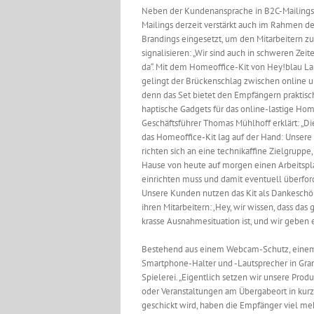
Neben der Kundenansprache in B2C-Mailing
Mailings derzeit verstärkt auch im Rahmen d
Brandings eingesetzt, um den Mitarbeitern zu
signalisieren: „Wir sind auch in schweren Zeit
da“. Mit dem Homeoffice-Kit von Hey!blau Lab
gelingt der Brückenschlag zwischen online un
denn das Set bietet den Empfängern praktisc
haptische Gadgets für das online-lastige Hom
Geschäftsführer Thomas Mühlhoff erklärt: „Di
das Homeoffice-Kit lag auf der Hand: Unsere
richten sich an eine technikaffine Zielgruppe,
Hause von heute auf morgen einen Arbeitspl
einrichten muss und damit eventuell überforde
Unsere Kunden nutzen das Kit als Dankeschö
ihren Mitarbeitern: ‚Hey, wir wissen, dass das
krasse Ausnahmesituation ist, und wir geben 
Bestehend aus einem Webcam-Schutz, einem Ü
Smartphone-Halter und -Lautsprecher in Gra
Spielerei. „Eigentlich setzen wir unsere Produ
oder Veranstaltungen am Übergabeort in kurze
geschickt wird, haben die Empfänger viel me