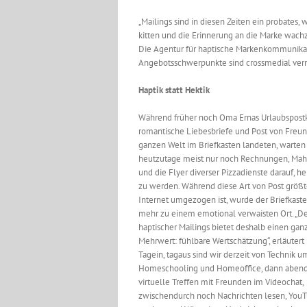
„Mailings sind in diesen Zeiten ein probates,
kitten und die Erinnerung an die Marke wachzu
Die Agentur für haptische Markenkommunikation
Angebotsschwerpunkte sind crossmedial verne
Haptik statt Hektik
Während früher noch Oma Ernas Urlaubspostk
romantische Liebesbriefe und Post von Freu
ganzen Welt im Briefkasten landeten, warten
heutzutage meist nur noch Rechnungen, Ma
und die Flyer diverser Pizzadienste darauf, h
zu werden. Während diese Art von Post größte
Internet umgezogen ist, wurde der Briefkas
mehr zu einem emotional verwaisten Ort. „De
haptischer Mailings bietet deshalb einen gan
Mehrwert: fühlbare Wertschätzung“, erläutert
Tagein, tagaus sind wir derzeit von Technik u
Homeschooling und Homeoffice, dann abend
virtuelle Treffen mit Freunden im Videochat,
zwischendurch noch Nachrichten lesen, You