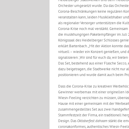
Orchester umgesetzt wurde. Da das Orchest
Corona-Beschränkungen keine regulären Kon
veranstalten kann, leiden Musikliebhaber un
als regionaler Versorger unterstützen die Ku
Corona-Krise noch mal verstärkt. Gemeinsam 
die musikhungrigen Paketempfänger im Juli 2
Königssaal des Heidelberger Schlosses genieß
erklärt Bartenbach. „Mit der Aktion konnte da
virtuell – wieder ein Konzert genießen, un
signalisieren: ‚Wir sind für euch da, wir biet
Das Set, bestehend aus einer Flasche Secco
dazu beigetragen, die Stadtwerke nicht nur a
positionieren und wurde damit auch beim Pr
Dass die Corona-Krise zu kreativen Werbehöc
Gewinner werbemax mit einer originellen Ide
Wiesn-Feeling verzichten zu müssen, überr
Hause mit einer gemeinsam mit der Werbeartik
zusammengestelltes Set aus zwei handgefert
Stammfestzelt der Firma, ein traditionell he
Design. Das
Oktoberfest dahoam
stärkt die e
coronakonformes, authentisches Wiesn-Feeling