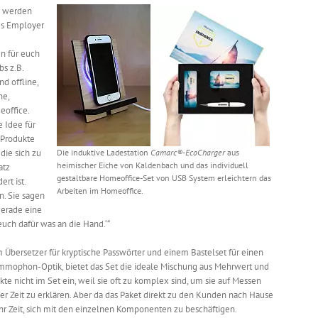
s werden
es Employer
en für euch
s z.B.
d offline,
he,
eoffice.
e Idee für
 Produkte
 die sich zu
Die induktive Ladestation
Camarc®-EcoCharger
aus
heimischer Eiche von Kaldenbach und das individuell
atz
gestaltbare Homeoffice-Set von USB System erleichtern das
rt ist.
Arbeiten im Homeoffice.
n. Sie sagen
 gerade eine
euch dafür was an die Hand.‘“
bersetzer für kryptische Passwörter und einem Bastelset für einen
mmophon-Optik, bietet das Set die ideale Mischung aus Mehrwert und
kte nicht im Set ein, weil sie oft zu komplex sind, um sie auf Messen
r Zeit zu erklären. Aber da das Paket direkt zu den Kunden nach Hause
hr Zeit, sich mit den einzelnen Komponenten zu beschäftigen.