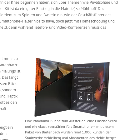
ginn der Krise begonnen haben, sich über Themen wie Privatsphäre und
Kit ist da ein guter Einstieg in die Materie“, so Mühlhoff. Das
rdem zum Spielen und Basteln ein, wie der Geschäftsführer des
der Smartphone-Halter nice to have, doch jetzt mit Homeschooling und
gsheld, denn während Telefon- und Video-Konferenzen muss das
iel mehr zu
Bartenbach:
 Mailings ist
. Das fängt
rsten Blick
, sondern
und Haptik
olt es den
haft
Eine Panorama-Bühne zum Aufstellen, eine Flasche Secco
und ein Akustikverstärker fürs Smartphone – mit diesem
eigt ein
Paket von Bartenbach wurden rund 1.000 Kunden der
 den
Stadtwerke Heidelberg und Abonnenten des Heidelberger
erger