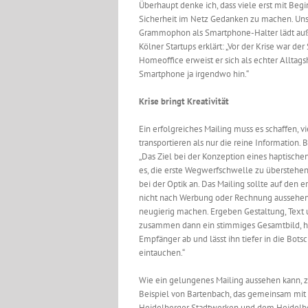
Überhaupt denke ich, dass viele erst mit Be
Sicherheit im Netz Gedanken zu machen. Unser 
Grammophon als Smartphone-Halter lädt auße
Kölner Startups erklärt: „Vor der Krise war 
Homeoffice erweist er sich als echter Allta
Smartphone ja irgendwo hin.“
Krise bringt Kreativität
Ein erfolgreiches Mailing muss es schaffen, v
transportieren als nur die reine Information. 
„Das Ziel bei der Konzeption eines haptischen
es, die erste Wegwerfschwelle zu überstehen
bei der Optik an. Das Mailing sollte auf den e
nicht nach Werbung oder Rechnung aussehen
neugierig machen. Ergeben Gestaltung, Text 
zusammen dann ein stimmiges Gesamtbild, h
Empfänger ab und lässt ihn tiefer in die Botsc
eintauchen.“
Wie ein gelungenes Mailing aussehen kann, z
Beispiel von Bartenbach, das gemeinsam mit
Heidelberger Stadtwerken und dem Heidelb