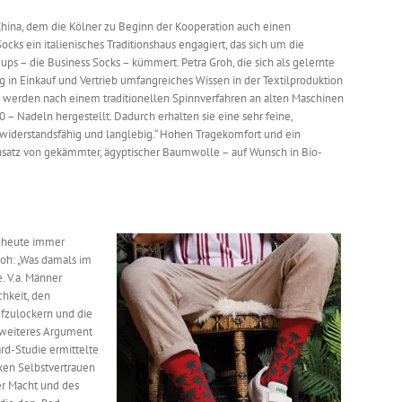
hina, dem die Kölner zu Beginn der Kooperation auch einen
ocks ein italienisches Traditionshaus engagiert, das sich um die
ups – die Business Socks – kümmert. Petra Groh, die sich als gelernte
 in Einkauf und Vertrieb umfangreiches Wissen in der Textilproduktion
s werden nach einem traditionellen Spinnverfahren an alten Maschinen
 – Nadeln hergestellt. Dadurch erhalten sie eine sehr feine,
widerstandsfähig und langlebig.“ Hohen Tragekomfort und ein
insatz von gekämmter, ägyptischer Baumwolle – auf Wunsch in Bio-
n heute immer
roh: „Was damals im
. V.a. Männer
hkeit, den
ufzulockern und die
n weiteres Argument
ard-Studie ermittelte
cken Selbstvertrauen
er Macht und des