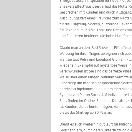
Erfolgs auslösen. Inspiration für neue Motive,
Sneakers Effect“ auslösen, erhält das Mutter
Gesprächen mit Kunden und durch Alltagssit
Ausbildungsstart eines Freundes zum Pilote
für die Flugzeug- Socken, puzzelnde Bekannt
für Textilien im Puzzle-Look, und Designs mi
und Faultieren bedienen die hohe Nachfrage
Glaubt man an den „Red Sneakers Effect“ mac
Werbung für ihren Träger, sie eignen sich abe
weil sie laut Petra und Leonhard Groh ein F
wieder ein Exemplar auf mysteriöse Weise i
verschwunden ist. Sie sind das perfekte Präs
Weise über einen langen Zeitraum vermittel
unbedingt um modisch ansprechende Socken er
bereits nachgekommen: In ihrem Merchandisi
Symbol von Patron Socks. Auf individuelle Lo
Fans finden im Online-Shop des Künstlers s
ist. Kunden, die es bunter mögen, können aus
bietet das Start-up ab 50 Paar an.
Damit es auch weiterhin gut läuft für Patron
Großhändlern, durch deren Unterstützung die