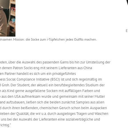
E
insamen Mission: die Socke zum i-Tüpfelchen jedes Outfits machen.
enden, über die Auswahl des passenden Garns bis hin zur Umstellung der
in denen Patron Socks eng mit seinem Lieferanten aus China
n Partner handelt es sich um ein privatgeführtes
ss Social Compliance Initiative (BSCI) ist und sich regelmäßig im
d Groh. Der Student, der aktuell ein berufsbegleitendes Studium der
hon als Kind gerne ausgefallene Socken mit auffälligen Farben und
up aus den USA aufmerksam wurde und gemeinsam mit seiner Mutter
land aufzubauen, ließen sich die beiden zunächst Samples aus allen
ind durch ihren beißenden, chemischen Geruch schon beim Auspacken
„Neben der Qualität, die wir u.a. durch ausgiebiges Tragen und Waschen
ns bei der Auswahl der Lieferanten eine sozialverträgliche und
chtig.“