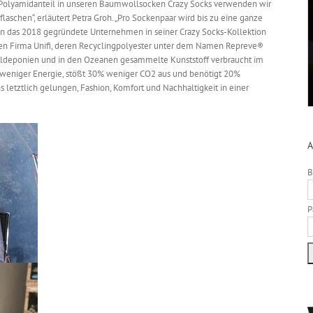
den Polyamidanteil in unseren Baumwollsocken Crazy Socks verwenden wir
flaschen“, erläutert Petra Groh. „Pro Sockenpaar wird bis zu eine ganze
den das 2018 gegründete Unternehmen in seiner Crazy Socks-Kollektion
hen Firma Unifi, deren Recyclingpolyester unter dem Namen Repreve®
Mülldeponien und in den Ozeanen gesammelte Kunststoff verbraucht im
weniger Energie, stößt 30% weniger CO2 aus und benötigt 20%
ns letztlich gelungen, Fashion, Komfort und Nachhaltigkeit in einer
A
B
P