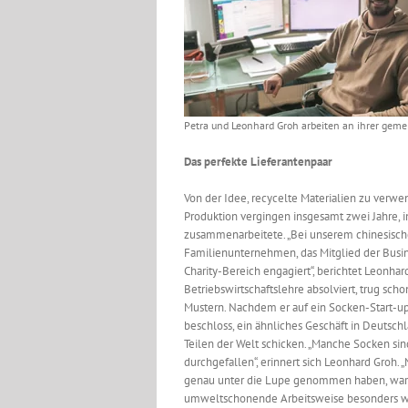
Petra und Leonhard Groh arbeiten an ihrer geme
Das perfekte Lieferantenpaar
Von der Idee, recycelte Materialien zu verw
Produktion vergingen insgesamt zwei Jahre, 
zusammenarbeitete. „Bei unserem chinesische
Familienunternehmen, das Mitglied der Busine
Charity-Bereich engagiert“, berichtet Leonhar
Betriebswirtschaftslehre absolviert, trug sc
Mustern. Nachdem er auf ein Socken-Start-
beschloss, ein ähnliches Geschäft in Deutsch
Teilen der Welt schicken. „Manche Socken s
durchgefallen“, erinnert sich Leonhard Groh. 
genau unter die Lupe genommen haben, war u
umweltschonende Arbeitsweise besonders wi