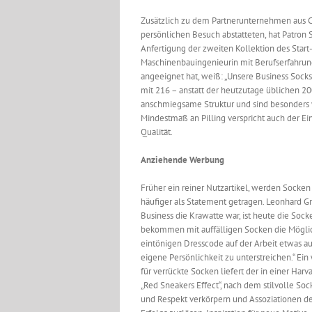
Zusätzlich zu dem Partnerunternehmen aus C
persönlichen Besuch abstatteten, hat Patron S
Anfertigung der zweiten Kollektion des Start-
Maschinenbauingenieurin mit Berufserfahrung
angeeignet hat, weiß: „Unsere Business Sock
mit 216 – anstatt der heutzutage üblichen 200
anschmiegsame Struktur und sind besonders 
Mindestmaß an Pilling verspricht auch der E
Qualität.
Anziehende Werbung
Früher ein reiner Nutzartikel, werden Socke
häufiger als Statement getragen. Leonhard G
Business die Krawatte war, ist heute die Socke
bekommen mit auffälligen Socken die Möglic
eintönigen Dresscode auf der Arbeit etwas a
eigene Persönlichkeit zu unterstreichen.“ Ei
für verrückte Socken liefert der in einer Harv
„Red Sneakers Effect“, nach dem stilvolle So
und Respekt verkörpern und Assoziationen d