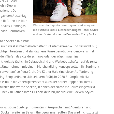
 die den „Red
-Sohn-Duo in
uationen. Der
n gab den Ausschlag
e lieferten die Idee
Wer es einfarbig oder dezent gemustert mag, wählt
t Koalas, Flamingos
die Business Socks. Liebhaber ausgefallener Styles
 nach Tiermotiven.
und verrückter Muster greifen zu den Crazy Socks.
hen Socken lautstark
r auch ideal als Werbebotschafter für Unternehmen – und das nicht nur,
luchtgen besitzen und ständig neue Paare benötigt werden, wenn mal
n den Tiefen des Kleiderschranks oder der Waschmaschine
ent, weil sie täglich in Gebrauch sind und Werbebotschaften auf dezente
n. „Unternehmen mit einem Merchandising-Konzept sollten ihr Sortiment
weitern“, so Petra Groh. Die Kölner Haie sind dieser Aufforderung
ng-Shop befinden sich seit dem Frühjahr 2020 Strümpfe mit Hai-
oks bis in die Zehenspitzen steht auch der Kölner Rapper Mo-Torres.
chwarze und weiße Socken, in denen der Name Mo-Torres eingestrickt
 über 240 Farben ihren CI-Look kreieren, individuelle Socken-Styles
 Socks, ist das Start-up momentan in Gesprächen mit Agenturen und
 Socken weiter an Bekanntheit gewinnen sollen. Das wird nicht zuletzt