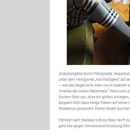
„Erstickungstod durch Mikroplastik. Verpacku
unter dem Menüpunkt „Nachhaltigkeit“ auf der
– und das längst nicht mehr nur in unserem a
Inventar der sieben Weltmeere.“ Petra und L
Socken-Start-ups, ist es ein großes Anliege
Gespann führt dazu einige Fakten auf seiner 
Plastikmüll produziert. Davon landet durchs
Mit ihrer nach Standard 100 by Oeko-Tex® zert
ganz klar gegen Umweltverschmutzung, Einweg