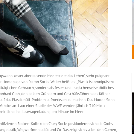
ngswahn kostet abertausende Meerestiere das Leben“, steht prägnant
 Homepage von Patron Socks. Weiter heißt es: „Plastik ist omnipräsent
lltäglichen Gebrauch, sondern als festes und tragischerweise tödliches
eonhard Groh, den beiden Gründern und Geschäftsführern des Kölner
n, auf das Plastikmüll-Problem aufmerksam zu machen. Das Mutter-Sohn-
Website an: Laut einer Studie des WWF werden jährlich 310 Mio. t
chnittlich eine Lastwagenladung pro Minute im Meer.
ifizierten Socken-Kollektion Crazy Socks positionieren sich die Grohs
plastik, Wegwerfmentalität und Co. Das zeigt sich v.a. bei den Garnen,