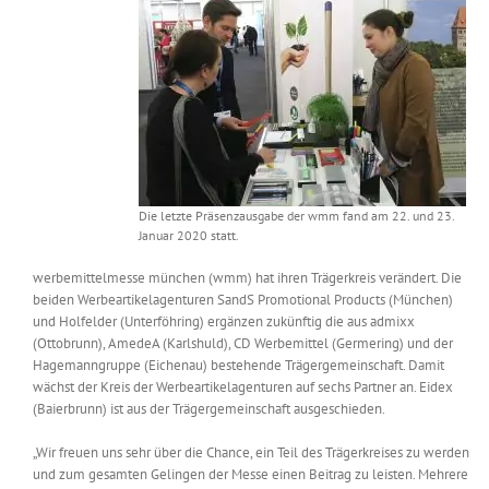
Messen & Events
Kontakt
Unternehmen
Interviews
Die letzte Präsenzausgabe der wmm fand am 22. und 23.
Wissen
Januar 2020 statt.
werbemittelmesse münchen (wmm) hat ihren Trägerkreis verändert. Die
beiden Werbeartikelagenturen SandS Promotional Products (München)
Product Guide
und Holfelder (Unterföhring) ergänzen zukünftig die aus admixx
(Ottobrunn), AmedeA (Karlshuld), CD Werbemittel (Germering) und der
Hagemanngruppe (Eichenau) bestehende Trägergemeinschaft. Damit
Jobshop
wächst der Kreis der Werbeartikelagenturen auf sechs Partner an. Eidex
(Baierbrunn) ist aus der Trägergemeinschaft ausgeschieden.
Suche
nach:
„Wir freuen uns sehr über die Chance, ein Teil des Trägerkreises zu werden
und zum gesamten Gelingen der Messe einen Beitrag zu leisten. Mehrere