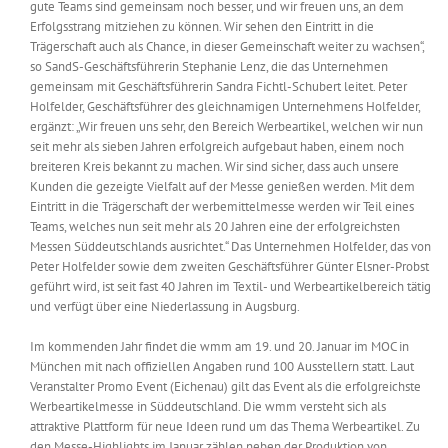
gute Teams sind gemeinsam noch besser, und wir freuen uns, an dem
Erfolgsstrang mitziehen zu können. Wir sehen den Eintritt in die
Trägerschaft auch als Chance, in dieser Gemeinschaft weiter zu wachsen“,
so SandS-Geschäftsführerin Stephanie Lenz, die das Unternehmen
gemeinsam mit Geschäftsführerin Sandra Fichtl-Schubert leitet. Peter
Holfelder, Geschäftsführer des gleichnamigen Unternehmens Holfelder,
ergänzt: „Wir freuen uns sehr, den Bereich Werbeartikel, welchen wir nun
seit mehr als sieben Jahren erfolgreich aufgebaut haben, einem noch
breiteren Kreis bekannt zu machen. Wir sind sicher, dass auch unsere
Kunden die gezeigte Vielfalt auf der Messe genießen werden. Mit dem
Eintritt in die Trägerschaft der werbemittelmesse werden wir Teil eines
Teams, welches nun seit mehr als 20 Jahren eine der erfolgreichsten
Messen Süddeutschlands ausrichtet.“ Das Unternehmen Holfelder, das von
Peter Holfelder sowie dem zweiten Geschäftsführer Günter Elsner-Probst
geführt wird, ist seit fast 40 Jahren im Textil- und Werbeartikelbereich tätig
und verfügt über eine Niederlassung in Augsburg.
Im kommenden Jahr findet die wmm am 19. und 20. Januar im MOC in
München mit nach offiziellen Angaben rund 100 Ausstellern statt. Laut
Veranstalter Promo Event (Eichenau) gilt das Event als die erfolgreichste
Werbeartikelmesse in Süddeutschland. Die wmm versteht sich als
attraktive Plattform für neue Ideen rund um das Thema Werbeartikel. Zu
den Messe-Highlights im Januar zählen neben der Produktion von