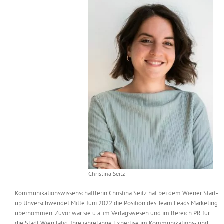
Messen & Events
Kontakt
Unternehmen
Interviews
Wissen
Product Guide
Jobshop
Christina Seitz
Kommunikationswissenschaftlerin Christina Seitz hat bei dem Wiener Start-
Suche
up Unverschwendet Mitte Juni 2022 die Position des Team Leads Marketing
nach:
übernommen. Zuvor war sie u.a. im Verlagswesen und im Bereich PR für
die Stadt Wien tätig. Ihre jahrelange Expertise im Kommunikations- und