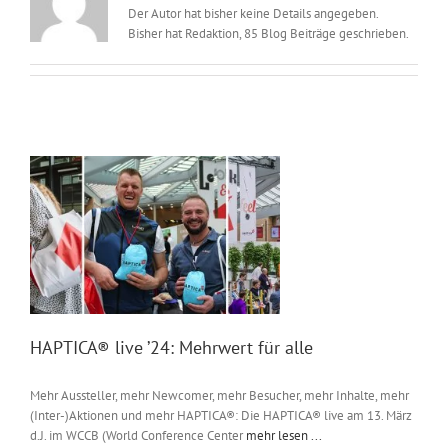
Der Autor hat bisher keine Details angegeben.
Messen & Events
Kontakt
Bisher hat Redaktion, 85 Blog Beiträge geschrieben.
Unternehmen
Interviews
Wissen
Product Guide
HAPTICA® live ’24: Mehrwert für alle
Jobshop
Mehr Aussteller, mehr Newcomer, mehr Besucher, mehr Inhalte, mehr
Suche
nach:
(Inter-)Aktionen und mehr HAPTICA®: Die HAPTICA® live am 13. März
d.J. im WCCB (World Conference Center
mehr lesen ...