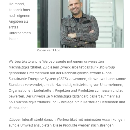
Helmond,
Messen & Events
Kontakt
kennzeichnet
nach eigenen
Angaben als
Unternehmen
erstes
Unternehmen
in der
Interviews
Ruben van’t Loo
Werbeartikelbranche Werbepräsente mit einem universellen
Wissen
Nachhaltigkeitslabel. Zu diesem Zweck arbeitet das zur Plato Group
gehörende Unternehmen mit der Nachhaltigkeitsplattform Global
Sustainable Enterprise System (GSES) zusammen, die weltweit anerkannte
Product Guide
Standards verwendet, um die Nachhaltigkeitsleistung von Unternehmen,
Organisationen, Lieferketten, Projekten und Produkten zu messen und zu
bewerten. Der universelle Nachhaltigkeitsstandard basiert auf mehr als
Jobshop
560 Nachhaltigkeitslabels und Gütesiegeln für Hersteller, Lieferanten und
Verbraucher.
Suche
nach:
„Clipper Interall strebt danach, Werbeartikel mit minimalen Auswirkungen
auf die Umwelt anzubieten. Diese Produkte werden nach strengen