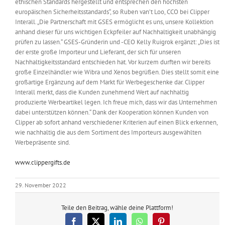
ethischen Standards hergestellt und entsprechen den höchsten
europäischen Sicherheitsstandards“, so Ruben van’t Loo, CCO bei Clipper
Interall. „Die Partnerschaft mit GSES ermöglicht es uns, unsere Kollektion
anhand dieser für uns wichtigen Eckpfeiler auf Nachhaltigkeit unabhängig
prüfen zu lassen.“ GSES-Gründerin und -CEO Kelly Ruigrok ergänzt: „Dies ist
der erste große Importeur und Lieferant, der sich für unseren
Nachhaltigkeitsstandard entschieden hat. Vor kurzem durften wir bereits
große Einzelhändler wie Wibra und Xenos begrüßen. Dies stellt somit eine
großartige Ergänzung auf dem Markt für Werbegeschenke dar. Clipper
Interall merkt, dass die Kunden zunehmend Wert auf nachhaltig
produzierte Werbeartikel legen. Ich freue mich, dass wir das Unternehmen
dabei unterstützen können.“ Dank der Kooperation können Kunden von
Clipper ab sofort anhand verschiedener Kriterien auf einen Blick erkennen,
wie nachhaltig die aus dem Sortiment des Importeurs ausgewählten
Werbepräsente sind.
www.clippergifts.de
29. November 2022
Teile den Beitrag, wähle deine Plattform!
Facebook
X
LinkedIn
WhatsApp
Pinterest