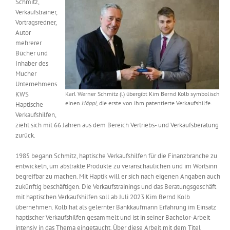
Schmitz,
Messen & Events
Verkaufstrainer,
Kontakt
Vortragsredner,
Autor
Unternehmen
mehrerer
Bücher und
Inhaber des
Mucher
Interviews
Unternehmens
KWS
Karl Werner Schmitz (l) übergibt Kim Bernd Kolb symbolisch
einen
Häppi,
die erste von ihm patentierte Verkaufshilfe.
Haptische
Wissen
Verkaufshilfen,
zieht sich mit 66 Jahren aus dem Bereich Vertriebs- und Verkaufsberatung
zurück.
Product Guide
1985 begann Schmitz, haptische Verkaufshilfen für die Finanzbranche zu
entwickeln, um abstrakte Produkte zu veranschaulichen und im Wortsinn
begreifbar zu machen. Mit Haptik will er sich nach eigenen Angaben auch
Jobshop
zukünftig beschäftigen. Die Verkaufstrainings und das Beratungsgeschäft
mit haptischen Verkaufshilfen soll ab Juli 2023 Kim Bernd Kolb
Suche
übernehmen. Kolb hat als gelernter Bankkaufmann Erfahrung im Einsatz
nach:
haptischer Verkaufshilfen gesammelt und ist in seiner Bachelor-Arbeit
intensiv in das Thema eingetaucht. Über diese Arbeit mit dem Titel