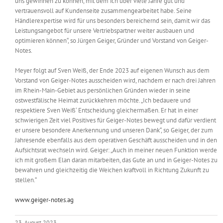
uns gewinnen zu können, mit dem ich über viele Jahre gut und
vertrauensvoll auf Kundenseite zusammengearbeitet habe. Seine
Händlerexpertise wird für uns besonders bereichernd sein, damit wir das
Leistungsangebot für unsere Vertriebspartner weiter ausbauen und
optimieren können“, so Jürgen Geiger, Gründer und Vorstand von Geiger-
Notes.
Meyer folgt auf Sven Weiß, der Ende 2023 auf eigenen Wunsch aus dem
Vorstand von Geiger-Notes ausscheiden wird, nachdem er nach drei Jahren
im Rhein-Main-Gebiet aus persönlichen Gründen wieder in seine
ostwestfälische Heimat zurückkehren möchte. „Ich bedauere und
respektiere Sven Weiß‘ Entscheidung gleichermaßen. Er hat in einer
schwierigen Zeit viel Positives für Geiger-Notes bewegt und dafür verdient
er unsere besondere Anerkennung und unseren Dank“, so Geiger, der zum
Jahresende ebenfalls aus dem operativen Geschäft ausscheiden und in den
Aufsichtsrat wechseln wird. Geiger: „Auch in meiner neuen Funktion werde
ich mit großem Elan daran mitarbeiten, das Gute an und in Geiger-Notes zu
bewahren und gleichzeitig die Weichen kraftvoll in Richtung Zukunft zu
stellen.“
www.geiger-notes.ag
23. August 2023