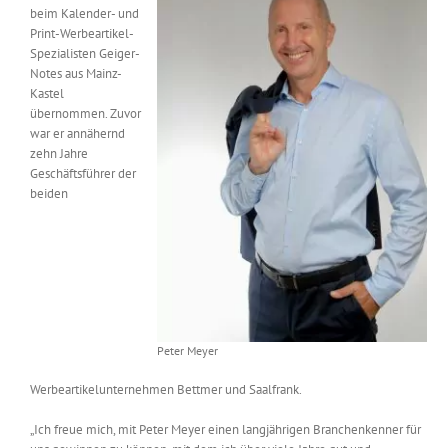
beim Kalender- und
Messen & Events
Kontakt
Print-Werbeartikel-
Spezialisten Geiger-
Notes aus Mainz-
Unternehmen
Kastel
übernommen. Zuvor
war er annähernd
Interviews
zehn Jahre
Geschäftsführer der
beiden
Wissen
Product Guide
Jobshop
Peter Meyer
Werbeartikelunternehmen Bettmer und Saalfrank.
Suche
nach:
„Ich freue mich, mit Peter Meyer einen langjährigen Branchenkenner für