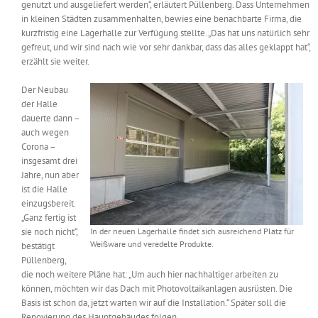
genutzt und ausgeliefert werden“, erläutert Püllenberg. Dass Unternehmen
in kleinen Städten zusammenhalten, bewies eine benachbarte Firma, die
kurzfristig eine Lagerhalle zur Verfügung stellte. „Das hat uns natürlich sehr
gefreut, und wir sind nach wie vor sehr dankbar, dass das alles geklappt hat“,
erzählt sie weiter.
Der Neubau
der Halle
dauerte dann –
auch wegen
Corona –
insgesamt drei
Jahre, nun aber
ist die Halle
einzugsbereit.
„Ganz fertig ist
sie noch nicht“,
In der neuen Lagerhalle findet sich ausreichend Platz für
Weißware und veredelte Produkte.
bestätigt
Püllenberg,
die noch weitere Pläne hat: „Um auch hier nachhaltiger arbeiten zu
können, möchten wir das Dach mit Photovoltaikanlagen ausrüsten. Die
Basis ist schon da, jetzt warten wir auf die Installation.“ Später soll die
Renovierung des Hauptgebäudes folgen.