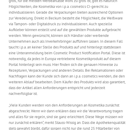
groß, für die meisten Werbeanlässe wohl zu groß ist, gibt es natürlich
Möglichkeiten, die Kosmetika von i.p.a. cosmetics CI-gerecht zu
individualisieren. Gerade die Verpackungen bieten ausreichend Optionen
zur Veredelung. Direkt in Beckum besteht die Möglichkeit, die Weißware
via Tampon- oder Digitaldruck zu individualisieren. Auch spezielle
Aufkleber können erstellt und auf die gewählten Produkte aufgebracht
werden. Wenn gewünscht, können sich Händler oder werbende
Unternehmen auch als Inverkehrbringer aufführen lassen. In diesem Fall
taucht i.p.a. an keiner Stelle des Produkts auf und hinterlegt stattdessen
eine Unteranmeldung beim Cosmetic Product Notification Portal. Diese ist
notwendig, da jedes in Europa vertriebene Kosmetikprodukt auf diesem
Portal hinterlegt sein muss. Hier finden sich die genauen Hinweise zu
Rezepturen, Verpackungen und anderen Details. Bei Reklamationen oder
Nachfragen kann der Kunde sich dann an i.p.a. cosmetics wenden, die den
weiteren Ablauf bearbeiten. Dem Käufer des Produkts wird also garantiert,
dass der Artikel allen Anforderungen entspricht und jederzeit
nachverfolgbar ist.
„Viele Kunden werden von den Anforderungen an Kosmetika zunächst
abgeschreckt. Wenn wir dann erklären dass wir die Verantwortung tragen
und alles für sie regeln, sind sie ganz erleichtert. Diese Wege müssen wir
nur zunächst erklären“, merkt Stauss-Wissig an. Dass die Apothekenqualität
stets gewahrt bleibt, dafür sorgen nicht nur die rund 25 Mitarbeiter von