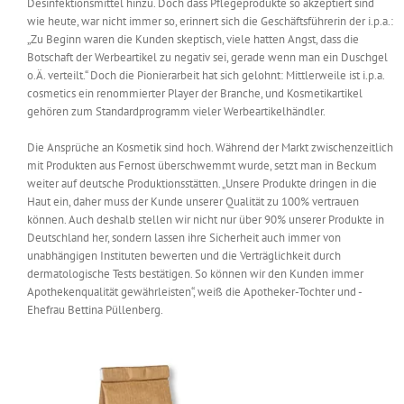
Desinfektionsmittel hinzu. Doch dass Pflegeprodukte so akzeptiert sind
wie heute, war nicht immer so, erinnert sich die Geschäftsführerin der i.p.a.:
„Zu Beginn waren die Kunden skeptisch, viele hatten Angst, dass die
Botschaft der Werbeartikel zu negativ sei, gerade wenn man ein Duschgel
o.Ä. verteilt.“ Doch die Pionierarbeit hat sich gelohnt: Mittlerweile ist i.p.a.
cosmetics ein renommierter Player der Branche, und Kosmetikartikel
gehören zum Standardprogramm vieler Werbeartikelhändler.
Die Ansprüche an Kosmetik sind hoch. Während der Markt zwischenzeitlich
mit Produkten aus Fernost überschwemmt wurde, setzt man in Beckum
weiter auf deutsche Produktionsstätten. „Unsere Produkte dringen in die
Haut ein, daher muss der Kunde unserer Qualität zu 100% vertrauen
können. Auch deshalb stellen wir nicht nur über 90% unserer Produkte in
Deutschland her, sondern lassen ihre Sicherheit auch immer von
unabhängigen Instituten bewerten und die Verträglichkeit durch
dermatologische Tests bestätigen. So können wir den Kunden immer
Apothekenqualität gewährleisten“, weiß die Apotheker-Tochter und -
Ehefrau Bettina Püllenberg.