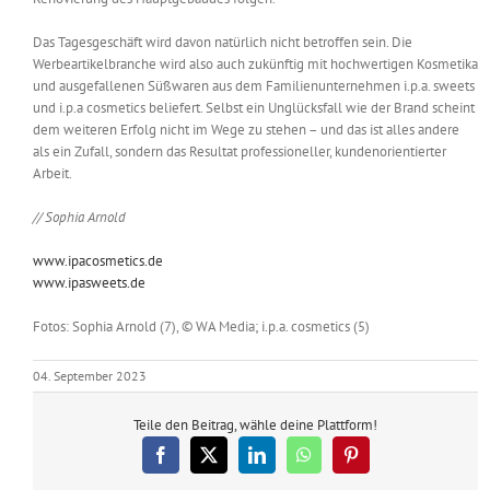
Das Tagesgeschäft wird davon natürlich nicht betroffen sein. Die
Werbeartikelbranche wird also auch zukünftig mit hochwertigen Kosmetika
und ausgefallenen Süßwaren aus dem Familienunternehmen i.p.a. sweets
und i.p.a cosmetics beliefert. Selbst ein Unglücksfall wie der Brand scheint
dem weiteren Erfolg nicht im Wege zu stehen – und das ist alles andere
als ein Zufall, sondern das Resultat professioneller, kundenorientierter
Arbeit.
// Sophia Arnold
www.ipacosmetics.de
www.ipasweets.de
Fotos: Sophia Arnold (7), © WA Media; i.p.a. cosmetics (5)
04. September 2023
Teile den Beitrag, wähle deine Plattform!
Facebook
X
LinkedIn
WhatsApp
Pinterest