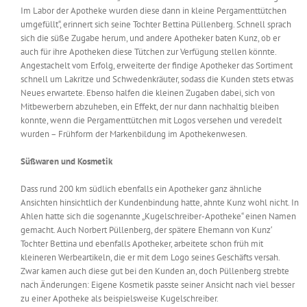
Im Labor der Apotheke wurden diese dann in kleine Pergamenttütchen
umgefüllt“, erinnert sich seine Tochter Bettina Püllenberg. Schnell sprach
sich die süße Zugabe herum, und andere Apotheker baten Kunz, ob er
auch für ihre Apotheken diese Tütchen zur Verfügung stellen könnte.
Angestachelt vom Erfolg, erweiterte der findige Apotheker das Sortiment
schnell um Lakritze und Schwedenkräuter, sodass die Kunden stets etwas
Neues erwartete. Ebenso halfen die kleinen Zugaben dabei, sich von
Mitbewerbern abzuheben, ein Effekt, der nur dann nachhaltig bleiben
konnte, wenn die Pergamenttütchen mit Logos versehen und veredelt
wurden – Frühform der Markenbildung im Apothekenwesen.
Süßwaren und Kosmetik
Dass rund 200 km südlich ebenfalls ein Apotheker ganz ähnliche
Ansichten hinsichtlich der Kundenbindung hatte, ahnte Kunz wohl nicht. In
Ahlen hatte sich die sogenannte „Kugelschreiber-Apotheke“ einen Namen
gemacht. Auch Norbert Püllenberg, der spätere Ehemann von Kunz‘
Tochter Bettina und ebenfalls Apotheker, arbeitete schon früh mit
kleineren Werbeartikeln, die er mit dem Logo seines Geschäfts versah.
Zwar kamen auch diese gut bei den Kunden an, doch Püllenberg strebte
nach Änderungen: Eigene Kosmetik passte seiner Ansicht nach viel besser
zu einer Apotheke als beispielsweise Kugelschreiber.