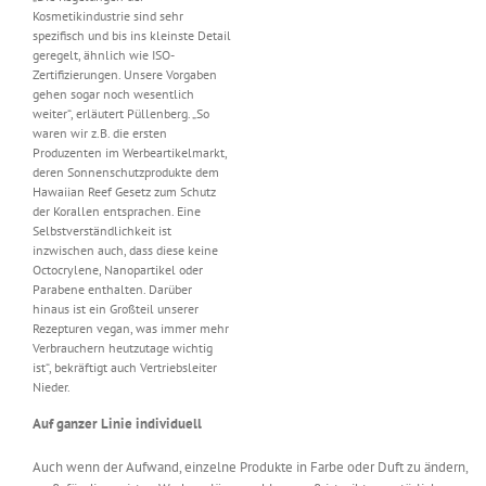
Kosmetikindustrie sind sehr
spezifisch und bis ins kleinste Detail
geregelt, ähnlich wie ISO-
Zertifizierungen. Unsere Vorgaben
gehen sogar noch wesentlich
weiter“, erläutert Püllenberg. „So
waren wir z.B. die ersten
Produzenten im Werbeartikelmarkt,
deren Sonnenschutzprodukte dem
Hawaiian Reef Gesetz zum Schutz
der Korallen entsprachen. Eine
Selbstverständlichkeit ist
inzwischen auch, dass diese keine
Octocrylene, Nanopartikel oder
Parabene enthalten. Darüber
hinaus ist ein Großteil unserer
Rezepturen vegan, was immer mehr
Verbrauchern heutzutage wichtig
ist“, bekräftigt auch Vertriebsleiter
Nieder.
Auf ganzer Linie individuell
Auch wenn der Aufwand, einzelne Produkte in Farbe oder Duft zu ändern,