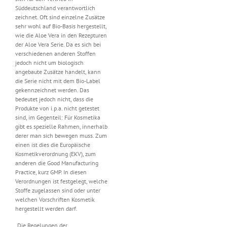
Süddeutschland verantwortlich
zeichnet. Oft sind einzelne Zusätze
sehr wohl auf Bio-Basis hergestellt,
wie die Aloe Vera in den Rezepturen
der Aloe Vera Serie. Da es sich bei
verschiedenen anderen Stoffen
jedoch nicht um biologisch
angebaute Zusätze handelt, kann
die Serie nicht mit dem Bio-Label
gekennzeichnet werden. Das
bedeutet jedoch nicht, dass die
Produkte von i.p.a. nicht getestet
sind, im Gegenteil: Für Kosmetika
gibt es spezielle Rahmen, innerhalb
derer man sich bewegen muss. Zum
einen ist dies die Europäische
Kosmetikverordnung (EKV), zum
anderen die Good Manufacturing
Practice, kurz GMP. In diesen
Verordnungen ist festgelegt, welche
Stoffe zugelassen sind oder unter
welchen Vorschriften Kosmetik
hergestellt werden darf.
„Die Regelungen der