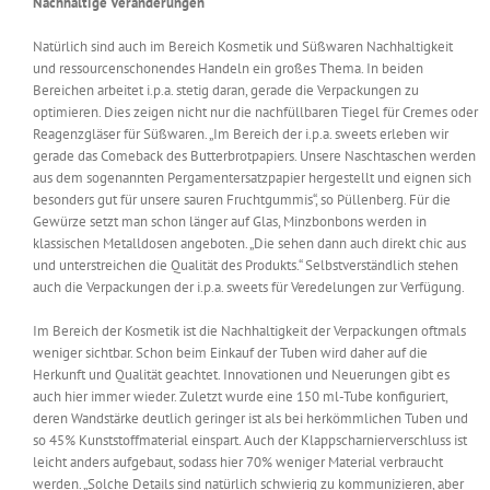
Nachhaltige Veränderungen
Natürlich sind auch im Bereich Kosmetik und Süßwaren Nachhaltigkeit
und ressourcenschonendes Handeln ein großes Thema. In beiden
Bereichen arbeitet i.p.a. stetig daran, gerade die Verpackungen zu
optimieren. Dies zeigen nicht nur die nachfüllbaren Tiegel für Cremes oder
Reagenzgläser für Süßwaren. „Im Bereich der i.p.a. sweets erleben wir
gerade das Comeback des Butterbrotpapiers. Unsere Naschtaschen werden
aus dem sogenannten Pergamentersatzpapier hergestellt und eignen sich
besonders gut für unsere sauren Fruchtgummis“, so Püllenberg. Für die
Gewürze setzt man schon länger auf Glas, Minzbonbons werden in
klassischen Metalldosen angeboten. „Die sehen dann auch direkt chic aus
und unterstreichen die Qualität des Produkts.“ Selbstverständlich stehen
auch die Verpackungen der i.p.a. sweets für Veredelungen zur Verfügung.
Im Bereich der Kosmetik ist die Nachhaltigkeit der Verpackungen oftmals
weniger sichtbar. Schon beim Einkauf der Tuben wird daher auf die
Herkunft und Qualität geachtet. Innovationen und Neuerungen gibt es
auch hier immer wieder. Zuletzt wurde eine 150 ml-Tube konfiguriert,
deren Wandstärke deutlich geringer ist als bei herkömmlichen Tuben und
so 45% Kunststoffmaterial einspart. Auch der Klappscharnierverschluss ist
leicht anders aufgebaut, sodass hier 70% weniger Material verbraucht
werden. „Solche Details sind natürlich schwierig zu kommunizieren, aber