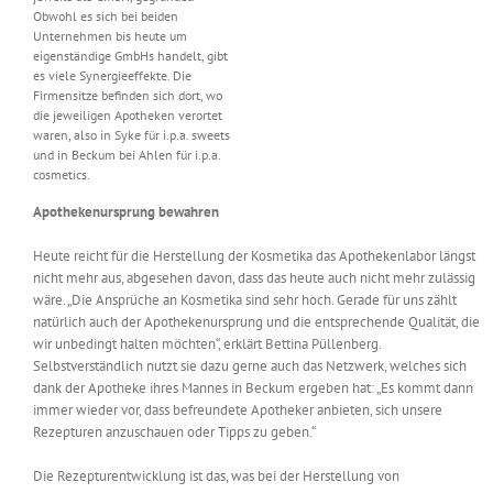
Obwohl es sich bei beiden
Unternehmen bis heute um
eigenständige GmbHs handelt, gibt
es viele Synergieeffekte. Die
Firmensitze befinden sich dort, wo
die jeweiligen Apotheken verortet
waren, also in Syke für i.p.a. sweets
und in Beckum bei Ahlen für i.p.a.
cosmetics.
Apothekenursprung bewahren
Heute reicht für die Herstellung der Kosmetika das Apothekenlabor längst
nicht mehr aus, abgesehen davon, dass das heute auch nicht mehr zulässig
wäre. „Die Ansprüche an Kosmetika sind sehr hoch. Gerade für uns zählt
natürlich auch der Apothekenursprung und die entsprechende Qualität, die
wir unbedingt halten möchten“, erklärt Bettina Püllenberg.
Selbstverständlich nutzt sie dazu gerne auch das Netzwerk, welches sich
dank der Apotheke ihres Mannes in Beckum ergeben hat: „Es kommt dann
immer wieder vor, dass befreundete Apotheker anbieten, sich unsere
Rezepturen anzuschauen oder Tipps zu geben.“
Die Rezepturentwicklung ist das, was bei der Herstellung von