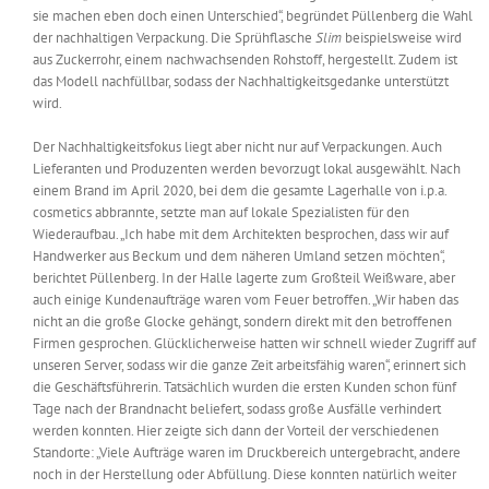
sie machen eben doch einen Unterschied“, begründet Püllenberg die Wahl
der nachhaltigen Verpackung. Die Sprühflasche
Slim
beispielsweise wird
aus Zuckerrohr, einem nachwachsenden Rohstoff, hergestellt. Zudem ist
das Modell nachfüllbar, sodass der Nachhaltigkeitsgedanke unterstützt
wird.
Der Nachhaltigkeitsfokus liegt aber nicht nur auf Verpackungen. Auch
Lieferanten und Produzenten werden bevorzugt lokal ausgewählt. Nach
einem Brand im April 2020, bei dem die gesamte Lagerhalle von i.p.a.
cosmetics abbrannte, setzte man auf lokale Spezialisten für den
Wiederaufbau. „Ich habe mit dem Architekten besprochen, dass wir auf
Handwerker aus Beckum und dem näheren Umland setzen möchten“,
berichtet Püllenberg. In der Halle lagerte zum Großteil Weißware, aber
auch einige Kundenaufträge waren vom Feuer betroffen. „Wir haben das
nicht an die große Glocke gehängt, sondern direkt mit den betroffenen
Firmen gesprochen. Glücklicherweise hatten wir schnell wieder Zugriff auf
unseren Server, sodass wir die ganze Zeit arbeitsfähig waren“, erinnert sich
die Geschäftsführerin. Tatsächlich wurden die ersten Kunden schon fünf
Tage nach der Brandnacht beliefert, sodass große Ausfälle verhindert
werden konnten. Hier zeigte sich dann der Vorteil der verschiedenen
Standorte: „Viele Aufträge waren im Druckbereich untergebracht, andere
noch in der Herstellung oder Abfüllung. Diese konnten natürlich weiter