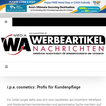
Zum
Inhalt
springen
Toggle
Navigation
Werbeartikel Nachrichten
E-Paper
WA Media
Toggle
Navigation
Startseite
Mediadaten
i.p.a. cosmetics: Profis für Kundenpflege
Branche Intern
Abonnement
Ein Zufall sorgte dafür, dass sich zwei Apotheker aus Nordrhein-Westfalen
und Niedersachsen kennenlernten und gemeinsame Sache machten. Auf