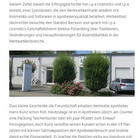
diesem Zufall basiert die Erfolgsgeschichte von i.p.a cosmetics und i.p.a.
Messen & Events
Kontakt
sweets, zwei Spezialisten, die den Werbeartikelmarkt seitdem mit
Kosmetika und Süßwaren in Apothekenqualität beliefern.
Werbeartikel
Nachrichten
besuchte den Standort Beckum und sprach mit i.p.a.
Unternehmen
cosmetics-Geschäftsführerin Bettina Püllenberg über Traditionen,
Veränderungen und Herausforderungen für Kosmetikartikel in der
Werbeartikelbranche.
Interviews
Wissen
Product Guide
Dass kleine Geschenke die Freundschaft erhalten, bemerkte Apotheker
Jobshop
Harro Kunz schon früh. Heutzutage ist es in Apotheken üblich, am Counter
eine Packung Taschentücher oder ein paar Pflaster zum Einkauf
Suche
hinzugegeben, doch Kunz versüßte seinen Kunden schon in den 1970er
nach:
Jahren mit kleinen Salmiakpastillen den Apothekenbesuch und leistete
damit echte Pionierarbeit. „Er brachte die Pastillen extra aus Hamburg mit.