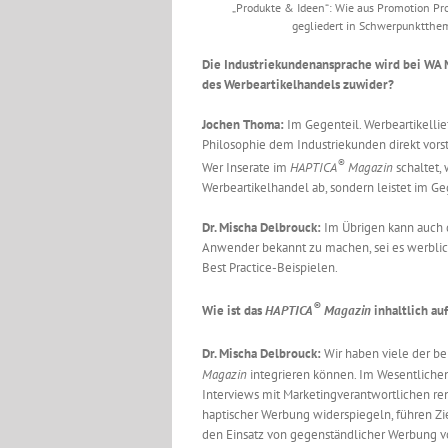
„Produkte & Ideen“: Wie aus Promotion Pr
gegliedert in Schwerpunktthem
Die Industriekundenansprache wird bei WA M
des Werbeartikelhandels zuwider?
Jochen Thoma:
Im Gegenteil. Werbeartikellief
Philosophie dem Industriekunden direkt vor
®
Wer Inserate im
HAPTICA
Magazin
schaltet,
Werbeartikelhandel ab, sondern leistet im Ge
Dr. Mischa Delbrouck:
Im Übrigen kann auch d
Anwender bekannt zu machen, sei es werblich
Best Practice-Beispielen.
®
Wie ist das
HAPTICA
Magazin
inhaltlich au
Dr. Mischa Delbrouck:
Wir haben viele der b
Magazin
integrieren können. Im Wesentlichen
Interviews mit Marketingverantwortlichen re
haptischer Werbung widerspiegeln, führen Z
den Einsatz von gegenständlicher Werbung vo