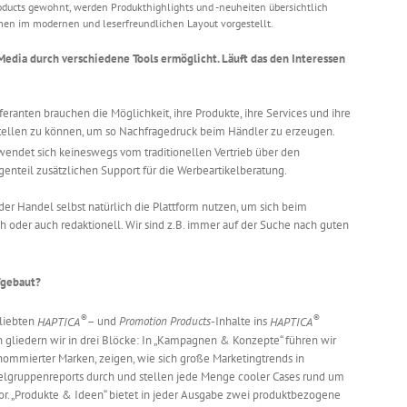
oducts gewohnt, werden Produkthighlights und -neuheiten übersichtlich
en im modernen und leserfreundlichen Layout vorgestellt.
edia durch verschiedene Tools ermöglicht. Läuft das den Interessen
eranten brauchen die Möglichkeit, ihre Produkte, ihre Services und ihre
stellen zu können, um so Nachfragedruck beim Händler zu erzeugen.
 wendet sich keineswegs vom traditionellen Vertrieb über den
genteil zusätzlichen Support für die Werbeartikelberatung.
er Handel selbst natürlich die Plattform nutzen, um sich beim
 oder auch redaktionell. Wir sind z.B. immer auf der Suche nach guten
fgebaut?
®
®
eliebten
HAPTICA
– und
Promotion Products
-Inhalte ins
HAPTICA
 gliedern wir in drei Blöcke: In „Kampagnen & Konzepte“ führen wir
nommierter Marken, zeigen, wie sich große Marketingtrends in
ielgruppenreports durch und stellen jede Menge cooler Cases rund um
r. „Produkte & Ideen“ bietet in jeder Ausgabe zwei produktbezogene