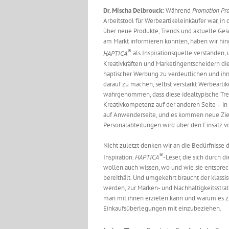
Dr. Mischa Delbrouck:
Während
Promotion Pr
Arbeitstool für Werbeartikeleinkäufer war, in 
über neue Produkte, Trends und aktuelle Ge
am Markt informieren konnten, haben wir hi
®
HAPTICA
als Inspirationsquelle verstanden,
Kreativkräften und Marketingentscheidern di
haptischer Werbung zu verdeutlichen und ih
darauf zu machen, selbst verstärkt Werbeartik
wahrgenommen, dass diese idealtypische Tre
Kreativkompetenz auf der anderen Seite – in
auf Anwenderseite, und es kommen neue Zielg
Personalabteilungen wird über den Einsatz v
Nicht zuletzt denken wir an die Bedürfnisse d
®
Inspiration.
HAPTICA
-Leser, die sich durch 
wollen auch wissen, wo und wie sie entspre
bereithält. Und umgekehrt braucht der klassisc
werden, zur Marken- und Nachhaltigkeitsstr
man mit ihnen erzielen kann und warum es z.B.
Einkaufsüberlegungen mit einzubeziehen.