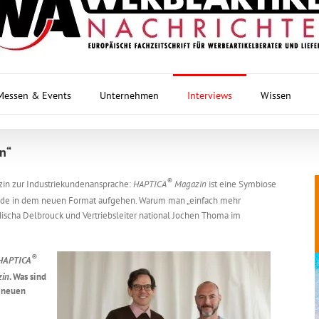
Messen & Events
Unternehmen
Interviews
Wissen
n“
®
in zur Industriekundenansprache:
HAPTICA
Magazin
ist eine Symbiose
eide in dem neuen Format aufgehen. Warum man „einfach mehr
 Mischa Delbrouck und Vertriebsleiter national Jochen Thoma im
®
HAPTICA
in
. Was sind
 neuen