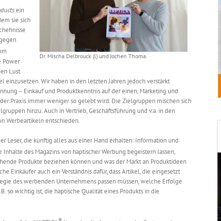
oducts
ein
dem sie sich
schehnisse
ngegen
 um
Dr. Mischa Delbrouck (l) und Jochen Thoma.
e Power
nen Lust
el einzusetzen. Wir haben in den letzten Jahren jedoch verstärkt
nnung – Einkauf und Produktkenntnis auf der einen, Marketing und
 der Praxis immer weniger so gelebt wird. Die Zielgruppen mischen sich
ruppen hinzu. Auch in Vertrieb, Geschäftsführung und v.a. in den
on Werbeartikeln entschieden.
er Leser, die künftig alles aus einer Hand erhalten: Information und
die Inhalte des Magazins von haptischer Werbung begeistern lassen,
chende Produkte beziehen können und was der Markt an Produktideen
he Einkäufer auch ein Verständnis dafür, dass Artikel, die eingesetzt
ategie des werbenden Unternehmens passen müssen, welche Erfolge
 so wichtig ist, die haptische Qualität eines Produkts in die
®