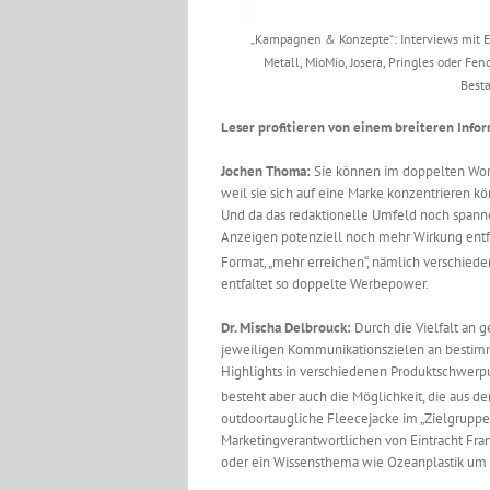
„Kampagnen & Konzepte“: Interviews mit En
Metall, MioMio, Josera, Pringles oder Fe
Best
Leser profitieren von einem breiteren Info
Jochen Thoma:
Sie können im doppelten Worts
weil sie sich auf eine Marke konzentrieren kö
Und da das redaktionelle Umfeld noch spannen
Anzeigen potenziell noch mehr Wirkung entfa
Format, „mehr erreichen“, nämlich verschiede
entfaltet so doppelte Werbepower.
Dr. Mischa Delbrouck:
Durch die Vielfalt an g
jeweiligen Kommunikationszielen an besti
Highlights in verschiedenen Produktschwerpun
besteht aber auch die Möglichkeit, die aus de
outdoortaugliche Fleecejacke im „Zielgruppe
Marketingverantwortlichen von Eintracht Fran
oder ein Wissensthema wie Ozeanplastik um 