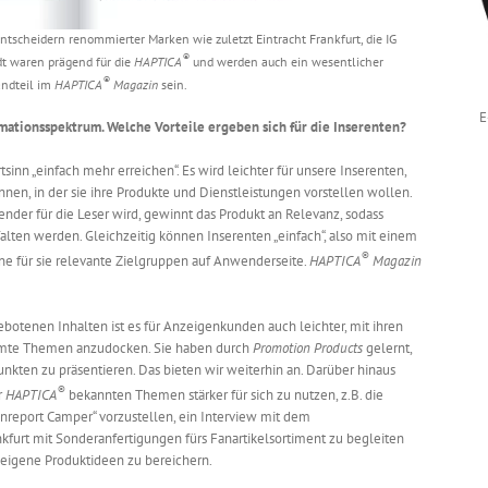
tscheidern renommierter Marken wie zuletzt Eintracht Frankfurt, die IG
®
ndt waren prägend für die
HAPTICA
und werden auch ein wesentlicher
®
andteil im
HAPTICA
Magazin
sein.
E
rmationsspektrum. Welche Vorteile ergeben sich für die Inserenten?
inn „einfach mehr erreichen“. Es wird leichter für unsere Inserenten,
nnen, in der sie ihre Produkte und Dienstleistungen vorstellen wollen.
der für die Leser wird, gewinnt das Produkt an Relevanz, sodass
lten werden. Gleichzeitig können Inserenten „einfach“, also mit einem
®
ne für sie relevante Zielgruppen auf Anwenderseite.
HAPTICA
Magazin
ebotenen Inhalten ist es für Anzeigenkunden auch leichter, mit ihren
mmte Themen anzudocken. Sie haben durch
Promotion Products
gelernt,
kten zu präsentieren. Das bieten wir weiterhin an. Darüber hinaus
®
r
HAPTICA
bekannten Themen stärker für sich zu nutzen, z.B. die
nreport Camper“ vorzustellen, ein Interview mit dem
kfurt mit Sonderanfertigungen fürs Fanartikelsortiment zu begleiten
eigene Produktideen zu bereichern.