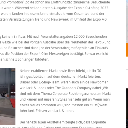
g und Promotion“ lockte schon am Eröffnungstag zahlreiche Besuchende
üllt waren. Während bei der letzten Ausgabe der Expo 4.0 Anfang 2023
 waren, fanden in diesem Jahr erstmals die vom Gesamtverband der
chteten Veranstaltungen Trend und Newsweek im Umfeld der Expo 4.0
g keinen Einfluss: Mit nach Veranstalterangaben 12.000 Besuchenden
le Gäste wie bei der vorigen Ausgabe über die Neuheiten der Textil- und
 und Besucher sind dabei, so der Veranstalter, maßgeblich an Einkaufs-
s die Position der Expo 4.0 im Messereigen bestätigt. So war es nicht
den schnell Schlangen bildeten.
Neben etablierten Marken wie Beechfield, die ihr 30-
jähriges Jubiläum auf dem deutschen Markt feierten,
Daiber oder L-Shop-Team, waren auch einige Newcomer
wie Jack & Jones oder The Outdoors Company dabei. „Wir
sind mit dem Thema Corporate Fashion ganz neu am Markt
und kamen mit unseren Styles hier sehr gut an. Wenn man
etwas Neues promoten will, sind Messen ein Muss“, weiß
John Junk-Eriksen von Jack & Jones.
Bei nahezu allen Ausstellern zeigte sich, dass Corporate
 werden muss. Ausgefallene Farben und angesagte Schnitte waren