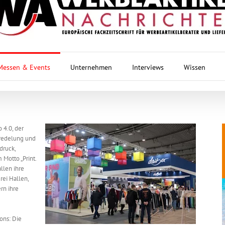
Messen & Events
Unternehmen
Interviews
Wissen
 4.0, der
eredelung und
druck,
Motto „Print.
llen ihre
rei Hallen,
rn ihre
ons: Die