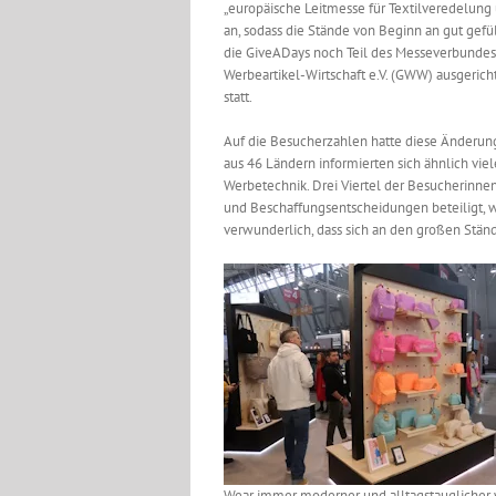
„europäische Leitmesse für Textilveredelun
an, sodass die Stände von Beginn an gut gef
die GiveADays noch Teil des Messeverbundes
Werbeartikel-Wirtschaft e.V. (GWW) ausgeri
statt.
Auf die Besucherzahlen hatte diese Änderun
aus 46 Ländern informierten sich ähnlich vie
Werbetechnik. Drei Viertel der Besucherinnen
und Beschaffungsentscheidungen beteiligt, wa
verwunderlich, dass sich an den großen Stän
Wear immer moderner und alltagstauglicher