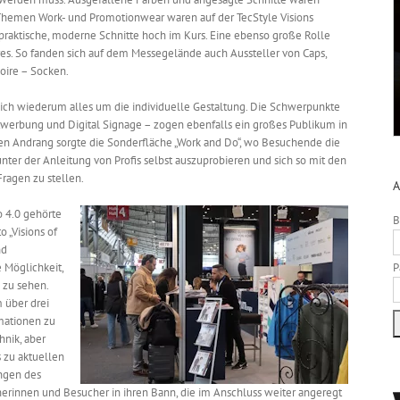
 Themen Work- und Promotionwear waren auf der TecStyle Visions
s praktische, moderne Schnitte hoch im Kurs. Eine ebenso große Rolle
ires. So fanden sich auf dem Messegelände auch Aussteller von Caps,
oire – Socken.
ich wiederum alles um die individuelle Gestaltung. Die Schwerpunkte
htwerbung und Digital Signage – zogen ebenfalls ein großes Publikum in
ßen Andrang sorgte die Sonderfläche „Work and Do“, wo Besuchende die
nter der Anleitung von Profis selbst auszuprobieren und sich so mit den
ragen zu stellen.
A
 4.0 gehörte
B
 „Visions of
nd
 Möglichkeit,
P
 zu sehen.
 über drei
mationen zu
nik, aber
s zu aktuellen
ungen des
innen und Besucher in ihren Bann, die im Anschluss weiter angeregt