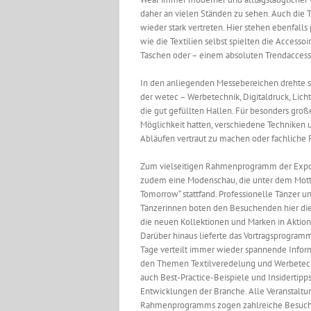
daher an vielen Ständen zu sehen. Auch die
wieder stark vertreten. Hier stehen ebenfall
wie die Textilien selbst spielten die Accesso
Taschen oder – einem absoluten Trendaccess
In den anliegenden Messebereichen drehte s
der wetec – Werbetechnik, Digitaldruck, Lic
die gut gefüllten Hallen. Für besonders gro
Möglichkeit hatten, verschiedene Techniken u
Abläufen vertraut zu machen oder fachliche F
Zum vielseitigen Rahmenprogramm der Expo
zudem eine Modenschau, die unter dem Motto
Tomorrow“ stattfand. Professionelle Tänzer u
Tänzerinnen boten den Besuchenden hier die
die neuen Kollektionen und Marken in Aktion
Darüber hinaus lieferte das Vortragsprogramm
Tage verteilt immer wieder spannende Infor
den Themen Textilveredelung und Werbetech
auch Best-Practice-Beispiele und Insidertipp
Entwicklungen der Branche. Alle Veranstalt
Rahmenprogramms zogen zahlreiche Besucher