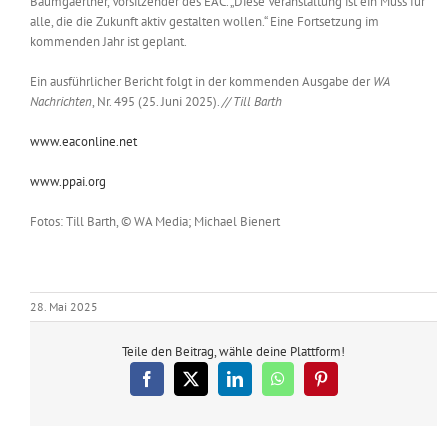
Baumgaertner, Vorsitzender des EAC. „Diese Veranstaltung ist ein Muss für
alle, die die Zukunft aktiv gestalten wollen.“ Eine Fortsetzung im
kommenden Jahr ist geplant.
Ein ausführlicher Bericht folgt in der kommenden Ausgabe der
WA
Nachrichten
, Nr. 495 (25. Juni 2025).
// Till Barth
www.eaconline.net
www.ppai.org
Fotos: Till Barth, © WA Media; Michael Bienert
28. Mai 2025
Teile den Beitrag, wähle deine Plattform!
Facebook
X
LinkedIn
WhatsApp
Pinterest