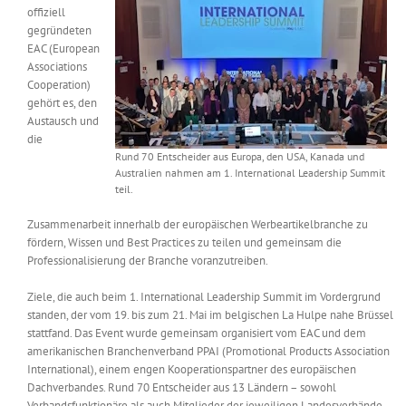
offiziell
Messen & Events
Kontakt
gegründeten
EAC (European
Associations
Unternehmen
Cooperation)
gehört es, den
Austausch und
Interviews
die
Rund 70 Entscheider aus Europa, den USA, Kanada und
Australien nahmen am 1. International Leadership Summit
teil.
Wissen
Zusammenarbeit innerhalb der europäischen Werbeartikelbranche zu
fördern, Wissen und Best Practices zu teilen und gemeinsam die
Product Guide
Professionalisierung der Branche voranzutreiben.
Ziele, die auch beim 1. International Leadership Summit im Vordergrund
Jobshop
standen, der vom 19. bis zum 21. Mai im belgischen La Hulpe nahe Brüssel
stattfand. Das Event wurde gemeinsam organisiert vom EAC und dem
amerikanischen Branchenverband PPAI (Promotional Products Association
Suche
International), einem engen Kooperationspartner des europäischen
nach:
Dachverbandes. Rund 70 Entscheider aus 13 Ländern – sowohl
Verbandsfunktionäre als auch Mitglieder der jeweiligen Landesverbände –