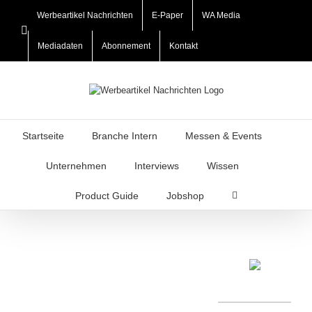
Zum
Werbeartikel Nachrichten
E-Paper
WA Media
Inhalt
LinkedIn
springen
Mediadaten
Abonnement
Kontakt
Startseite
Branche Intern
Messen & Events
Unternehmen
Interviews
Wissen
Product Guide
Jobshop