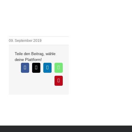
09. September 2019
Teile den Beitrag, wähle
deine Plattform!
Facebook
X
LinkedIn
WhatsApp
Pinterest