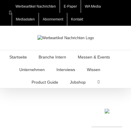
Zum
Werbeartikel Nachrichten
E-Paper
WA Media
Inhalt
LinkedIn
springen
Mediadaten
Abonnement
Kontakt
Startseite
Branche Intern
Messen & Events
Unternehmen
Interviews
Wissen
Product Guide
Jobshop