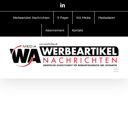
Zum
LinkedIn
Inhalt
springen
Werbeartikel Nachrichten
E-Paper
WA Media
Mediadaten
Abonnement
Kontakt