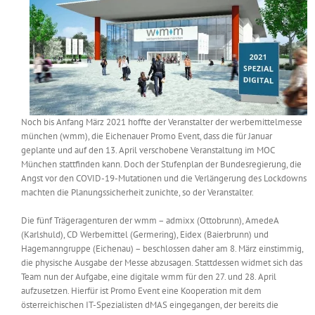
Messen & Events
Kontakt
Unternehmen
Interviews
Noch bis Anfang März 2021 hoffte der Veranstalter der werbemittelmesse
münchen (wmm), die Eichenauer Promo Event, dass die für Januar
geplante und auf den 13. April verschobene Veranstaltung im MOC
Wissen
München stattfinden kann. Doch der Stufenplan der Bundesregierung, die
Angst vor den COVID-19-Mutationen und die Verlängerung des Lockdowns
machten die Planungssicherheit zunichte, so der Veranstalter.
Product Guide
Die fünf Trägeragenturen der wmm – admixx (Ottobrunn), AmedeA
(Karlshuld), CD Werbemittel (Germering), Eidex (Baierbrunn) und
Jobshop
Hagemanngruppe (Eichenau) – beschlossen daher am 8. März einstimmig,
die physische Ausgabe der Messe abzusagen. Stattdessen widmet sich das
Team nun der Aufgabe, eine digitale wmm für den 27. und 28. April
Suche
nach:
aufzusetzen. Hierfür ist Promo Event eine Kooperation mit dem
österreichischen IT-Spezialisten dMAS eingegangen, der bereits die