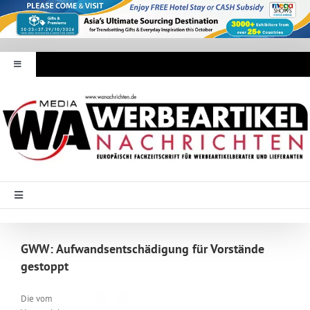
Zum
Inhalt
springen
Toggle
Navigation
Werbeartikel Nachrichten
E-Paper
WA Media
Toggle
Navigation
Startseite
Mediadaten
GWW: Aufwandsentschädigung für Vorstände
gestoppt
Branche Intern
Abonnement
Die vom