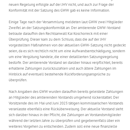
neuen Regelung erfolgte auf der JHV nicht, und auch zur Frage der
Konformität mit der Satzung des GWW gab es keine Information.
Einige Tage nach der Versammlung meldeten laut GWW zwei Mitglieder
Zweifel an der Satzungskonformität an. Der amtierende GWW-Vorstand
betraute daraufhin den Rechtsanwalt Kai Koschorreck mit einer
Überprüfung. Dieser kam zu dem Schluss, dass die auf der JHV
vorgestellten Maßnahmen von der aktuellen GWW-Satzung nicht gedeckt
seien, da es sich rechtlich nicht um eine Aufwandsentschädigung, sondern
um eine Vergütung handele, die einer detaillierten Satzungsregelung
bedürfe. Der amtierende Vorstand sei darüber hinaus verpflichtet, bereits
erhaltene Zahlungen zurückzuzahlen und auch ältere Zahlungen im
Hinblick auf eventuell bestehende Rückforderungsansprüche zu
überprüfen.
Nach Angaben des GWW wurden daraufhin bereits geleistete Zahlungen
an Mitglieder des amtierenden Vorstands umgehend rückerstattet. Der
Vorsitzende des im Mai und Juni 2023 tätigen kommissarischen Vorstands
veranlasste ebenfalls eine Rücküberweisung. Der aktuelle Vorstand sieht
sich darüber hinaus in der Pflicht, die Zahlungen an Vorstandsmitglieder
während der letzten Jahre zu überprüfen und gegebenenfalls über ein
weiteres Vorgehen zu entscheiden. Zudem soll eine neue finanzielle