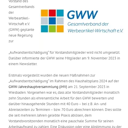
Vorstand des
Messen & Events
Gesamtverbands
Kontakt
der
Werbeartikel-
Unternehmen
Wirtschaft e.V.
(GWW) geplante
neue Regelung
zur
Interviews
„Aufwandsentschädigung“ für Vorstandsmitglieder wird nicht umgesetzt.
Darüber informierte der GWW seine Mitglieder am 9. November 2023 in
Wissen
einem Newsletter.
Erstmals vorgestellt wurden die neuen Maßnahmen zur
Product Guide
„Aufwandsentschädigung“ im Rahmen des Haushaltsplans 2024 auf der
GWW-Jahreshauptversammlung (JHV)
am 21. September 2023 in
Wiesbaden. Vorgesehen war es, dass alle Vorstandsmitglieder monatlich
zehn Stunden als ehrenamtliche Arbeit für den GWW bewerten und
Jobshop
darüber hinausgehende Stunden mit 40 Euro – bei z.B. An- und
Abreisezeiten zu Terminen – bzw. 70 Euro abrechnen können. Dies sollte
Suche
die seit mehreren Jahren gelebte Praxis ablösen, dem
nach:
Vorstandsvorsitzenden monatlich eine pauschale Summe für seinen
Arbeitsaufwand zu zahlen. Eine Diskussion oder eine Abstimmung zu der