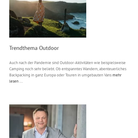
Messen & Events
Kontakt
Unternehmen
Interviews
Trendthema Outdoor
Auch nach der Pandemie sind Outdoor-Aktivitäten wie beispielsweise
Wissen
Camping noch sehr beliebt. Ob entspanntes Wandern, abenteuerliches
Backpacking in ganz Europa oder Touren in umgebauten Vans
mehr
lesen ...
Product Guide
Jobshop
Suche
nach: