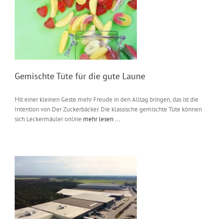
Messen & Events
Kontakt
Unternehmen
Interviews
Gemischte Tüte für die gute Laune
Mit einer kleinen Geste mehr Freude in den Alltag bringen, das ist die
Wissen
Intention von Der Zuckerbäcker. Die klassische gemischte Tüte können
sich Leckermäuler online
mehr lesen ...
Product Guide
Jobshop
Suche
nach: