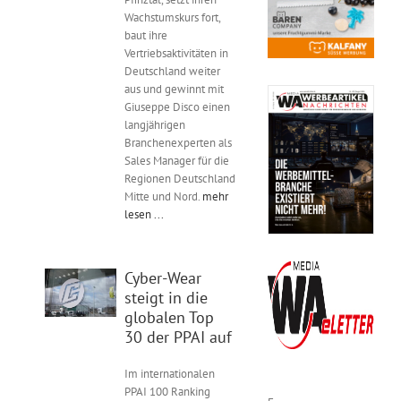
Kontakt
Wachstumskurs fort,
baut ihre
Vertriebsaktivitäten in
Unternehmen
Deutschland weiter
aus und gewinnt mit
Giuseppe Disco einen
Interviews
langjährigen
Branchenexperten als
Sales Manager für die
Wissen
Regionen Deutschland
Mitte und Nord.
mehr
lesen ...
Product Guide
Cyber-Wear
Jobshop
steigt in die
globalen Top
30 der PPAI auf
Suche
nach:
Im internationalen
PPAI 100 Ranking