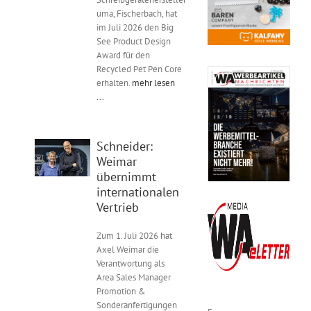
Kontakt
uma, Fischerbach, hat
im Juli 2026 den Big
See Product Design
Unternehmen
Award für den
Recycled Pet Pen Core
erhalten.
mehr lesen
Interviews
...
Wissen
Schneider:
Weimar
übernimmt
Product Guide
internationalen
Vertrieb
Jobshop
Zum 1. Juli 2026 hat
Axel Weimar die
Suche
Verantwortung als
nach:
Area Sales Manager
Promotion &
Sonderanfertigungen