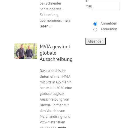
E-
bei Schneider
Mail
Schreibgeräte,
Schramberg,
übernommen.
mehr
Anmelden
lesen ...
Abmelden
MVIA gewinnt
globale
Ausschreibung
Das tschechische
Unternehmen MVIA
mit Sitz in CZ- Měnín
hat im Juli 2026 eine
globale Logistik-
Ausschreibung von
Brown-Forman für
den Vertrieb von
Merchandising- und
POS-Materialien
gewonnen.
mehr