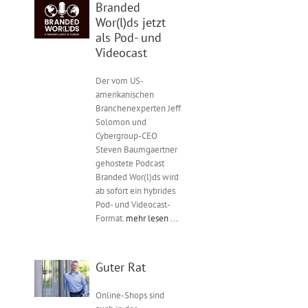
Branded
Wor(l)ds jetzt
als Pod- und
Videocast
Der vom US-
amerikanischen
Branchenexperten Jeff
Solomon und
Cybergroup-CEO
Steven Baumgaertner
gehostete Podcast
Branded Wor(l)ds wird
ab sofort ein hybrides
Pod- und Videocast-
Format.
mehr lesen ...
Guter Rat
Online-Shops sind